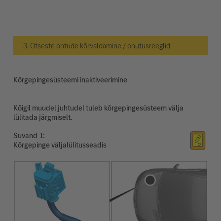
3. Otseste ohtude kõrvaldamine / ohutusreeglid
Kõrgepingesüsteemi inaktiveerimine
Kõigil muudel juhtudel tuleb kõrgepingesüsteem välja
lülitada järgmiselt.
Suvand
Kõrgepinge väljalülitusseadis