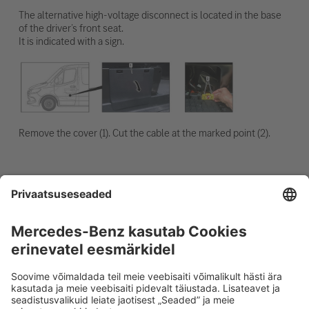
The alternative high-voltage disconnect is located in the base
of the driver’s front seat.
It is indicated with a sign.
Remove the cover (1). Cut the cable at the marked point (2).
12 V aku lahutamine
1. Eemaldage 12-voldise aku kate
2. Keerake 12-voldise aku miinuskaabel kruviühenduse
juurest lahti ja kindlustage juhusliku kontakti vastu.