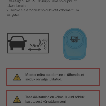
1. Vajutage START-STOP-nuppu ilma sõidupidurit
rakendamata.
2. Hoidke elektroonilist sõidukivõtit vähemalt 5 m
kaugusel.
Mootorimüra puudumine ei tähenda, et
sõiduk on välja lülitatud.
Taaskäivitamine on võimalik kuni sõiduki
kasutusest kõrvaldamiseni.