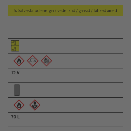
5. Salvestatud energia / vedelikud / gaasid / tahked ained
Osa pilt
Hoiatuste pilt
Kirjeldus
12 V
70 L