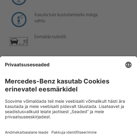
Kasuta tule kustutamiseks märga
vahtu
Eemalda nutivõti
Kliimaseadme komponent
Hoiatus: madal temperatuur