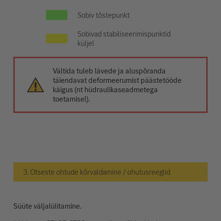
Sobiv tõstepunkt
Sobivad stabiliseerimispunktid
küljel
Vältida tuleb lävede ja aluspõranda
täiendavat deformeerumist päästetööde
käigus (nt hüdraulikaseadmetega
toetamisel).
3. Otseste ohtude kõrvaldamine / ohutusreeglid
Süüte väljalülitamine.