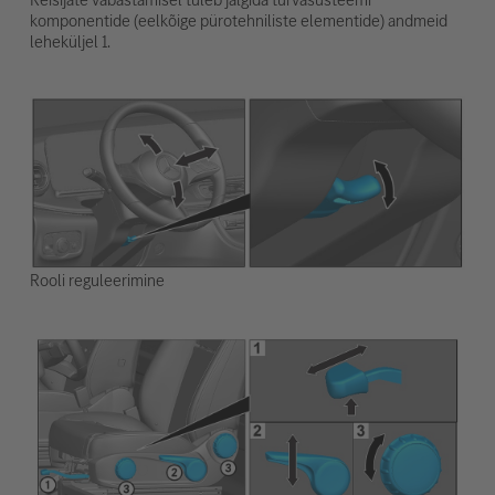
komponentide (eelkõige pürotehniliste elementide) andmeid
leheküljel 1.
Rooli reguleerimine