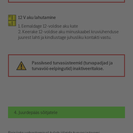
12 V aku lahutamine
1. Eemaldage 12-voldise aku kate
2. Keerake 12-voldise aku miinuskaabel kruviühenduse
juurest lahti ja kindlustage juhusliku kontakti vastu.
Passiivsed turvasüsteemid (turvapadjad ja
turvavöö eelpingutid) inaktiveeritakse.
4. Juurdepääs sõitjatele
Reisijate vabastamisel tuleb jälgida turvasüsteemi