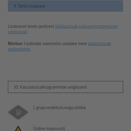
9. Tähtis lisateave
Lisateavet leiate jaotisest
Sõiduautode pukseerimisteenuste
juhtnöörid
.
Märkus:
Lisateabe saamiseks vaadake meie
päästetööde
andmelehte
.
10. Kasutatud piktogrammide selgitused
1. grupi vedelkütusega sõiduk
Üldine hoiatussilt