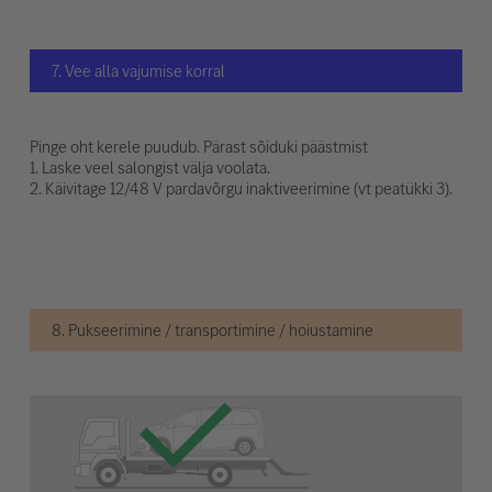
7. Vee alla vajumise korral
Pinge oht kerele puudub. Pärast sõiduki päästmist
1. Laske veel salongist välja voolata.
2. Käivitage 12/48 V pardavõrgu inaktiveerimine (vt peatükki 3).
8. Pukseerimine / transportimine / hoiustamine