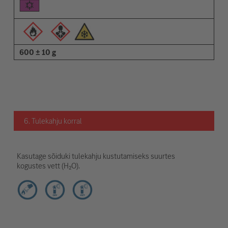
600 ± 10 g
6. Tulekahju korral
Kasutage sõiduki tulekahju kustutamiseks suurtes
kogustes vett (H₂O).