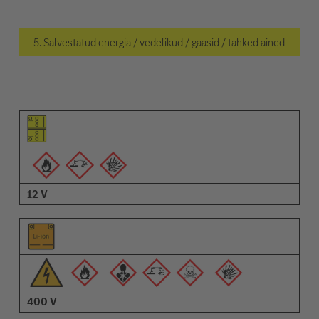
5. Salvestatud energia / vedelikud / gaasid / tahked ained
Osa pilt
Hoiatuste pilt
Kirjeldus
12 V
400 V