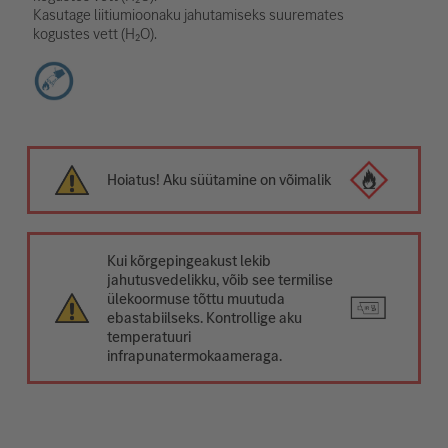
Kasutage liitiumioonaku jahutamiseks suuremates
kogustes vett (H₂O).
Hoiatus! Aku süütamine on võimalik
Kui kõrgepingeakust lekib
jahutusvedelikku, võib see termilise
ülekoormuse tõttu muutuda
ebastabiilseks. Kontrollige aku
temperatuuri
infrapunatermokaameraga.