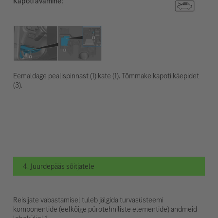
Kapoti avamine:
Eemaldage pealispinnast (1) kate (1). Tõmmake kapoti käepidet
(3).
4. Juurdepääs sõitjatele
Reisijate vabastamisel tuleb jälgida turvasüsteemi
komponentide (eelkõige pürotehniliste elementide) andmeid