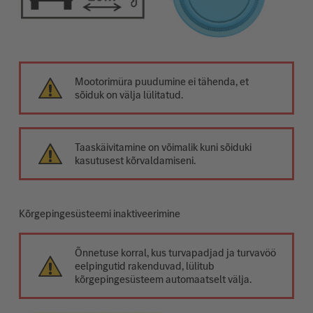
Mootorimüra puudumine ei tähenda, et
sõiduk on välja lülitatud.
Taaskäivitamine on võimalik kuni sõiduki
kasutusest kõrvaldamiseni.
Kõrgepingesüsteemi inaktiveerimine
Õnnetuse korral, kus turvapadjad ja turvavöö
eelpingutid rakenduvad, lülitub
kõrgepingesüsteem automaatselt välja.