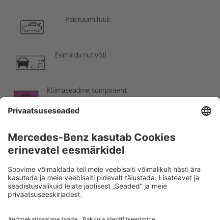
Pakiruumi luuk
Eemalda nutivõti
Kliimaseadme komponent
Hoiatus: madal temperatuur