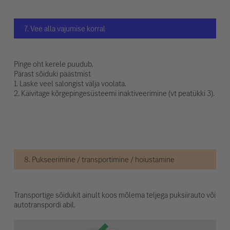
7. Vee alla vajumise korral
Pinge oht kerele puudub.
Pärast sõiduki päästmist
1. Laske veel salongist välja voolata.
2. Käivitage kõrgepingesüsteemi inaktiveerimine (vt peatükki 3).
8. Pukseerimine / transportimine / hoiustamine
Transportige sõidukit ainult koos mõlema teljega puksiirauto või
autotranspordi abil.