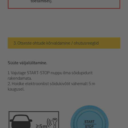
toetamisel).
3. Otseste ohtude kõrvaldamine / ohutusreeglid
Süüte väljalülitamine.
1. Vajutage START-STOP-nuppu ilma sõidupidurit
rakendamata.
2. Hoidke elektroonilist sõidukivõtit vähemalt 5 m
kaugusel.