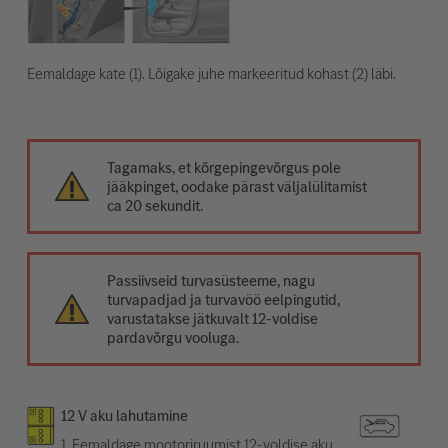
Eemaldage kate (1). Lõigake juhe markeeritud kohast (2) läbi.
Tagamaks, et kõrgepingevõrgus pole
jääkpinget, oodake pärast väljalülitamist
ca 20 sekundit.
Passiivseid turvasüsteeme, nagu
turvapadjad ja turvavöö eelpingutid,
varustatakse jätkuvalt 12-voldise
pardavõrgu vooluga.
12 V aku lahutamine
1. Eemaldage mootoriruumist 12-voldise aku