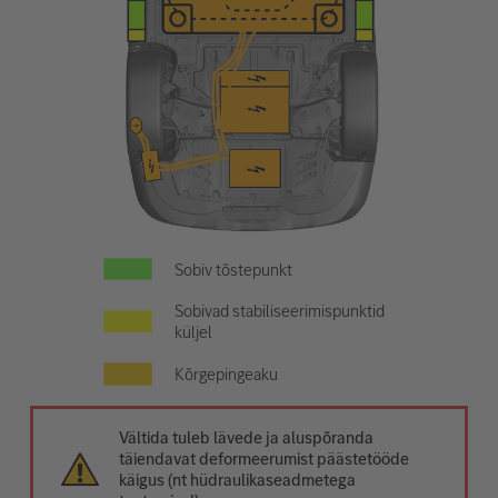
Sobiv tõstepunkt
Sobivad stabiliseerimispunktid
küljel
Kõrgepingeaku
Vältida tuleb lävede ja aluspõranda
täiendavat deformeerumist päästetööde
käigus (nt hüdraulikaseadmetega