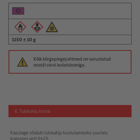
1150 ± 10 g
Kõik kõrgepingejuhtmed on varustatud
oranži värvi isolatsiooniga.
6. Tulekahju korral
Kasutage sõiduki tulekahju kustutamiseks suurtes
kogustes vett (H₂O).