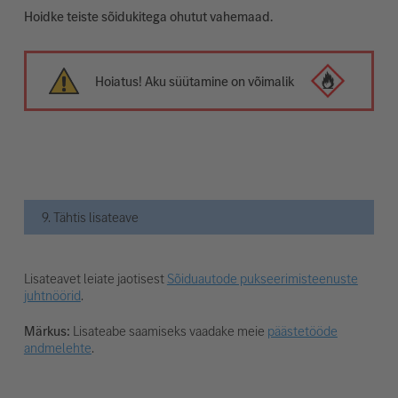
Hoidke teiste sõidukitega ohutut vahemaad.
Hoiatus! Aku süütamine on võimalik
9. Tähtis lisateave
Lisateavet leiate jaotisest
Sõiduautode pukseerimisteenuste
juhtnöörid
.
Märkus:
Lisateabe saamiseks vaadake meie
päästetööde
andmelehte
.