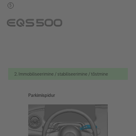
2. Immobiliseerimine / stabiliseerimine / tõstmine
Parkimispidur