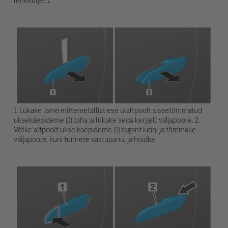
leheküljel 1.
1. Lükake lame mittemetallist ese ülaltpoolt sissetõmmatud
uksekäepideme (1) taha ja lükake seda kergelt väljapoole. 2.
Võtke altpoolt ukse käepideme (1) tagant kinni ja tõmmake
väljapoole, kuni tunnete vastupanu, ja hoidke.