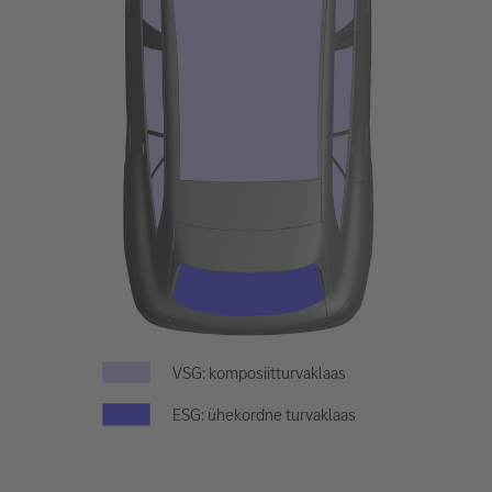
VSG: komposiitturvaklaas
ESG: ühekordne turvaklaas