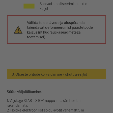
Sobivad stabiliseerimispunktid
küljel
Vältida tuleb lävede ja aluspõranda
täiendavat deformeerumist päästetööde
käigus (nt hüdraulikaseadmetega
toetamisel).
3. Otseste ohtude kõrvaldamine / ohutusreeglid
Süüte väljalülitamine.
1. Vajutage START-STOP-nuppu ilma sõidupidurit
rakendamata.
2. Hoidke elektroonilist sõidukivõtit vähemalt 5 m