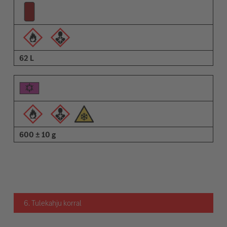
62 L
600 ± 10 g
6. Tulekahju korral