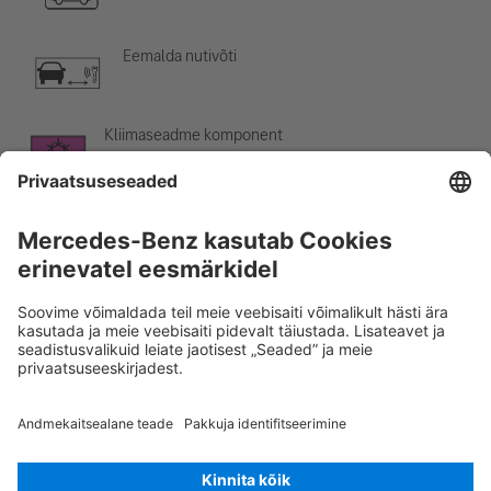
Eemalda nutivõti
Kliimaseadme komponent
Hoiatus: madal temperatuur
Rescue Card SÕIDUAUTO
Versioon 07/2026
02.2
ID-Nr.:
254.651