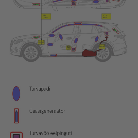
Turvapadi
Gaasigeneraator
Turvavöö eelpinguti