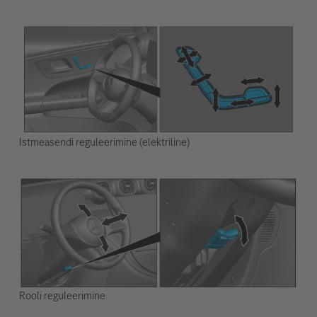
Istmeasendi reguleerimine (elektriline)
Rooli reguleerimine