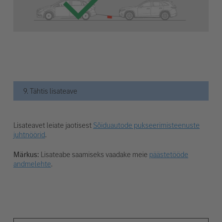
9. Tähtis lisateave
Lisateavet leiate jaotisest
Sõiduautode pukseerimisteenuste
juhtnöörid
.
Märkus:
Lisateabe saamiseks vaadake meie
päästetööde
andmelehte
.