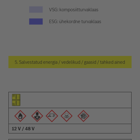
VSG: komposiitturvaklaas
ESG: ühekordne turvaklaas
5. Salvestatud energia / vedelikud / gaasid / tahked ained
Osa pilt
Hoiatuste pilt
Kirjeldus
12 V / 48 V