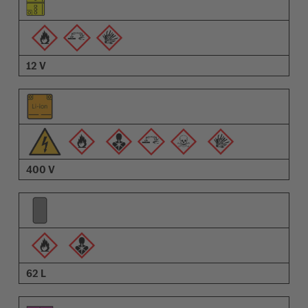
Piktogrammer for advarsler
Beskrivelse
12 V
400 V
62 L