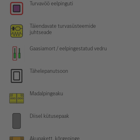
Turvavöö eelpinguti
Täiendavate turvasüsteemide
juhtseade
Gaasiamort / eelpingestatud vedru
Tähelepanutsoon
Madalpingeaku
Diisel kütusepaak
Akupakett, kõrgepinge