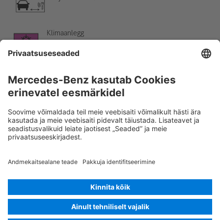
Klimaanlegg
Fare, lav temperatur
Rescue Card SÕIDUAUTO
Versioon 07/2026
01.6
ID-Nr.:
254.609
© 2026
Mercedes-Benz AG
Pakkuja tähistus
Küpsiste seadistused
Küpsised