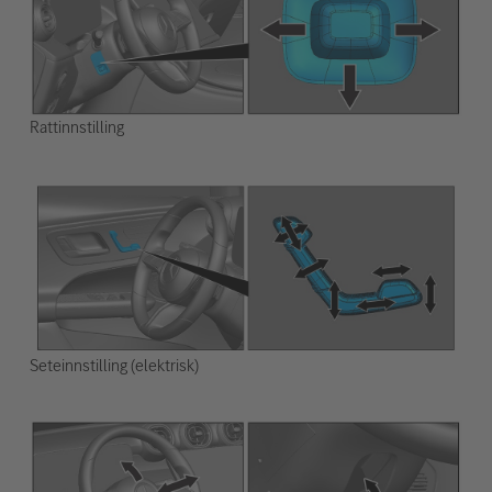
Rattinnstilling
Seteinnstilling (elektrisk)