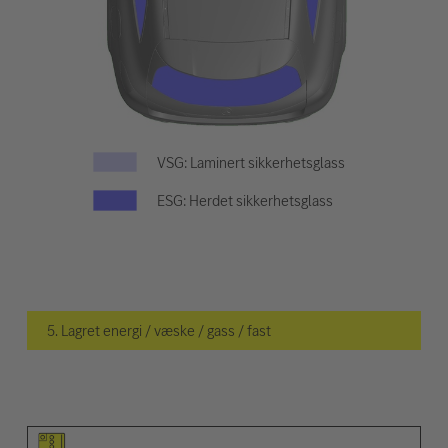
VSG: Laminert sikkerhetsglass
ESG: Herdet sikkerhetsglass
5. Lagret energi / væske / gass / fast
Piktogram for elementet