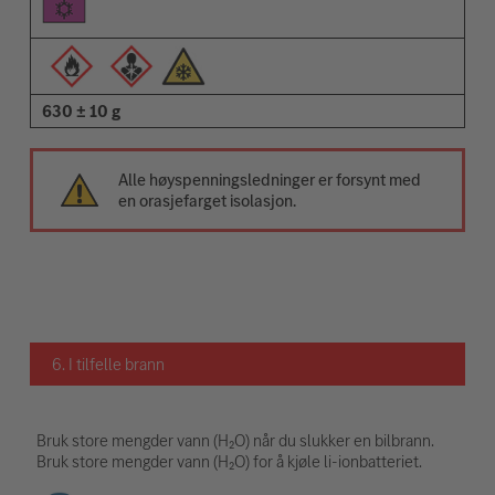
630 ± 10 g
Alle høyspenningsledninger er forsynt med
en orasjefarget isolasjon.
6. I tilfelle brann
Bruk store mengder vann (H₂O) når du slukker en bilbrann.
Bruk store mengder vann (H₂O) for å kjøle li-ionbatteriet.