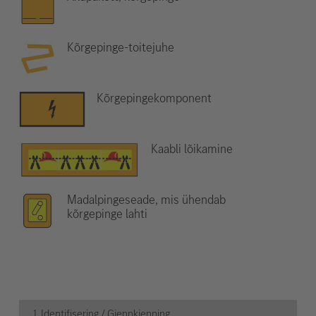
Kõrgepinge-toitejuhe
Kõrgepingekomponent
Kaabli lõikamine
Madalpingeseade, mis ühendab
kõrgepinge lahti
1. Identifisering / Gjennkjenning