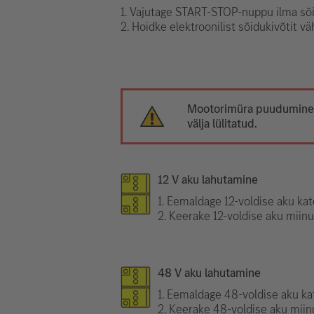
1. Vajutage START-STOP-nuppu ilma sõ
2. Hoidke elektroonilist sõidukivõtit v
Mootorimüra puudumine e
välja lülitatud.
12 V aku lahutamine
1. Eemaldage 12-voldise aku kat
2. Keerake 12-voldise aku miinu
48 V aku lahutamine
1. Eemaldage 48-voldise aku kat
2. Keerake 48-voldise aku miinu