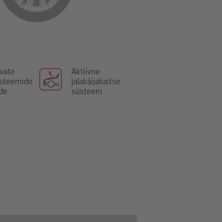
vate
Aktiivne
üsteemide
jalakäijakaitse
de
süsteem