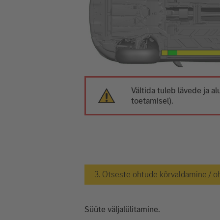
Vältida tuleb lävede ja
toetamisel).
3. Otseste ohtude kõrvaldamine / o
Süüte väljalülitamine.