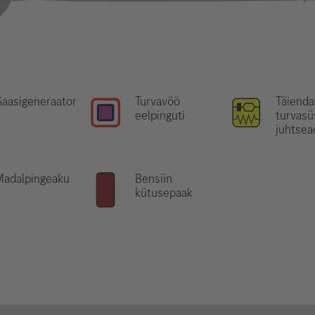
aasigeneraator
Turvavöö
Täienda
eelpinguti
turvas
juhtsea
Madalpingeaku
Bensiin
kütusepaak