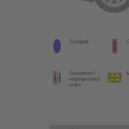
Turvapadi
G
Gaasiamort /
eelpingestatud
vedru