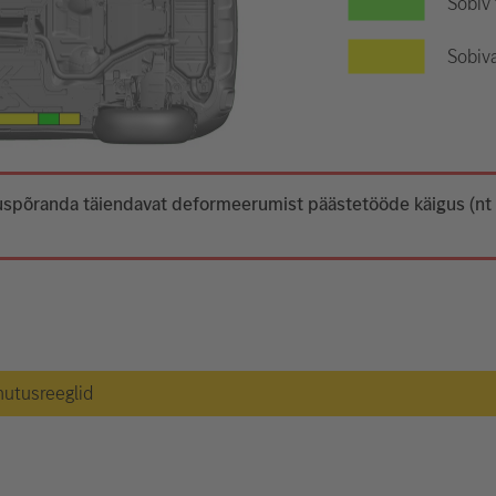
Sobiv
Sobiva
 aluspõranda täiendavat deformeerumist päästetööde käigus (n
hutusreeglid