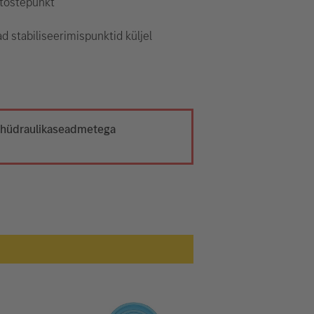
 tõstepunkt
d stabiliseerimispunktid küljel
t hüdraulikaseadmetega