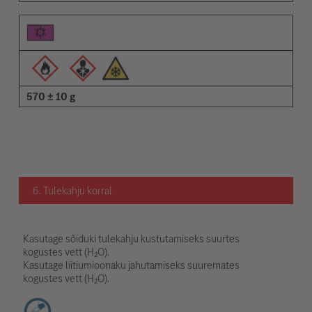
570 ± 10 g
6. Tulekahju korral
Kasutage sõiduki tulekahju kustutamiseks suurtes
kogustes vett (H₂O).
Kasutage liitiumioonaku jahutamiseks suuremates
kogustes vett (H₂O).