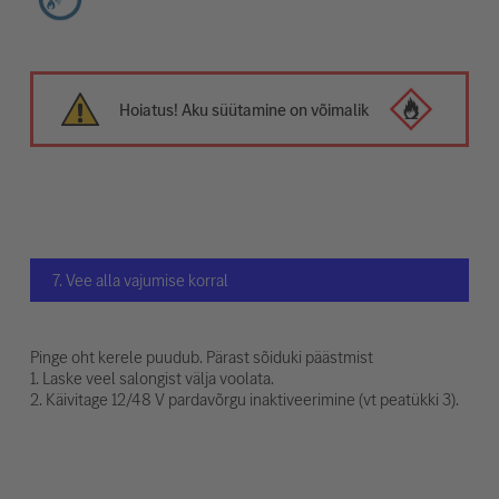
Hoiatus! Aku süütamine on võimalik
7. Vee alla vajumise korral
Pinge oht kerele puudub. Pärast sõiduki päästmist
1. Laske veel salongist välja voolata.
2. Käivitage 12/48 V pardavõrgu inaktiveerimine (vt peatükki 3).