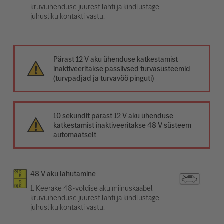
kruviühenduse juurest lahti ja kindlustage
juhusliku kontakti vastu.
Pärast 12 V aku ühenduse katkestamist
inaktiveeritakse passiivsed turvasüsteemid
(turvpadjad ja turvavöö pinguti)
10 sekundit pärast 12 V aku ühenduse
katkestamist inaktiveeritakse 48 V süsteem
automaatselt
48 V aku lahutamine
1. Keerake 48-voldise aku miinuskaabel
kruviühenduse juurest lahti ja kindlustage
juhusliku kontakti vastu.