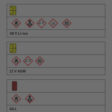
Osa pilt
Hoiatuste pilt
Kirjeldus
48 V Li-ion
12 V AGM
66 L