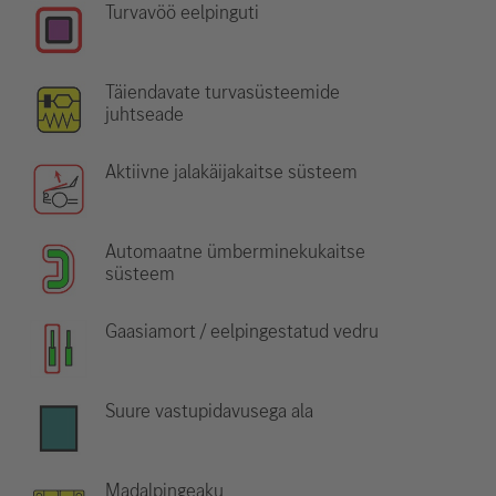
Turvavöö eelpinguti
Täiendavate turvasüsteemide
juhtseade
Aktiivne jalakäijakaitse süsteem
Automaatne ümberminekukaitse
süsteem
Gaasiamort / eelpingestatud vedru
Suure vastupidavusega ala
Madalpingeaku