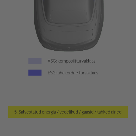
VSG: komposiitturvaklaas
ESG: ühekordne turvaklaas
5. Salvestatud energia / vedelikud / gaasid / tahked ained