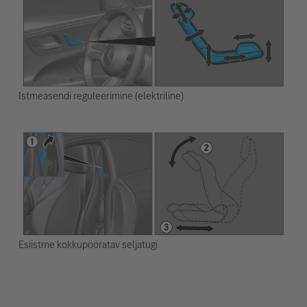
Istmeasendi reguleerimine (elektriline)
Esiistme kokkupööratav seljatugi