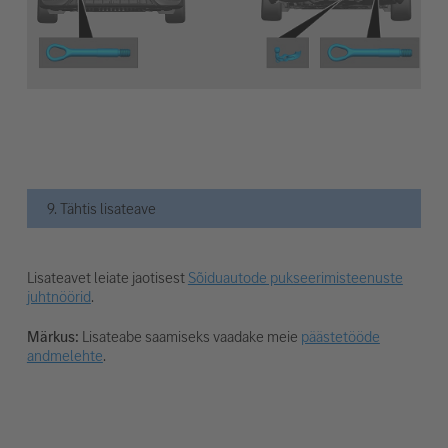
9. Tähtis lisateave
Lisateavet leiate jaotisest
Sõiduautode pukseerimisteenuste
juhtnöörid
.
Märkus:
Lisateabe saamiseks vaadake meie
päästetööde
andmelehte
.