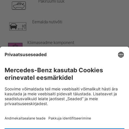
Pakiruumi luuk
Eemalda nutivõti
Kliimaseadme komponent
Hoiatus: madal temperatuur
Rescue Card SÕIDUAUTO
Versioon 07/2026
03.0
ID-Nr.: