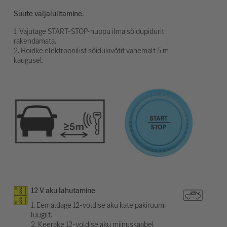
Süüte väljalülitamine.
1. Vajutage START-STOP-nuppu ilma sõidupidurit
rakendamata.
2. Hoidke elektroonilist sõidukivõtit vähemalt 5 m
kaugusel.
12 V aku lahutamine
1. Eemaldage 12-voldise aku kate pakiruumi
luugilt.
2. Keerake 12-voldise aku miinuskaabel