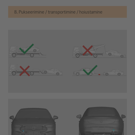
8. Pukseerimine / transportimine / hoiustamine