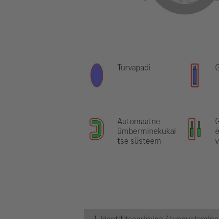
Turvapadi
G
Automaatne
G
ümberminekukai
e
tse süsteem