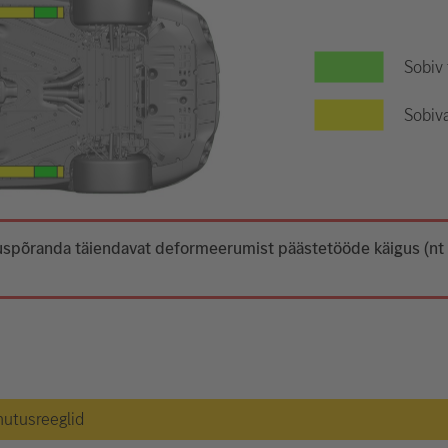
Sobiv
Sobiva
 aluspõranda täiendavat deformeerumist päästetööde käigus (n
hutusreeglid