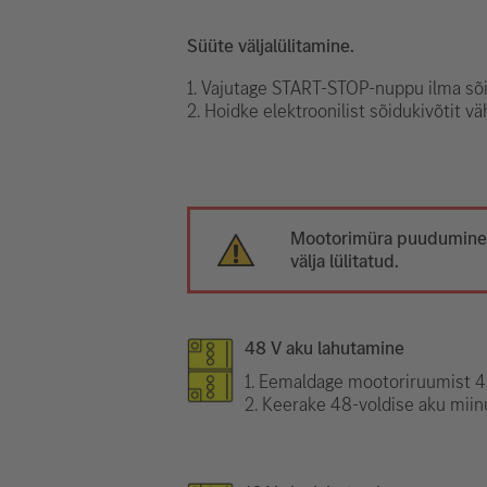
Süüte väljalülitamine.
1. Vajutage START-STOP-nuppu ilma sõ
2. Hoidke elektroonilist sõidukivõtit v
Mootorimüra puudumine e
välja lülitatud.
48 V aku lahutamine
1. Eemaldage mootoriruumist 48
2. Keerake 48-voldise aku miinu