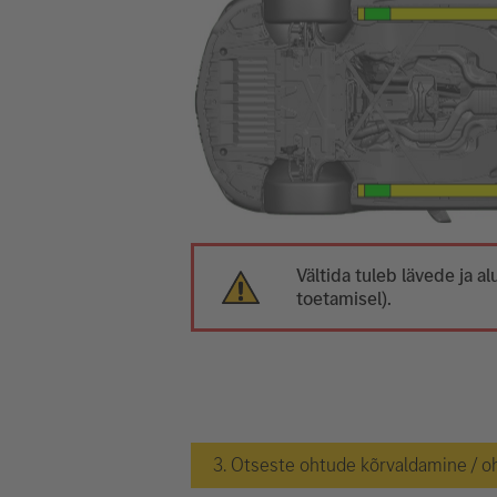
Vältida tuleb lävede ja
toetamisel).
3. Otseste ohtude kõrvaldamine / o