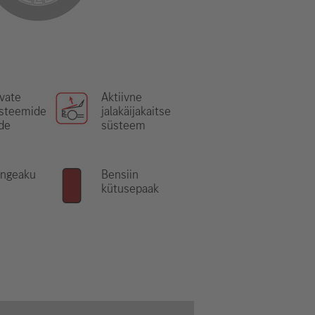
vate
Aktiivne
üsteemide
jalakäijakaitse
de
süsteem
ingeaku
Bensiin
kütusepaak