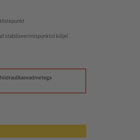
 tõstepunkt
d stabiliseerimispunktid küljel
t hüdraulikaseadmetega