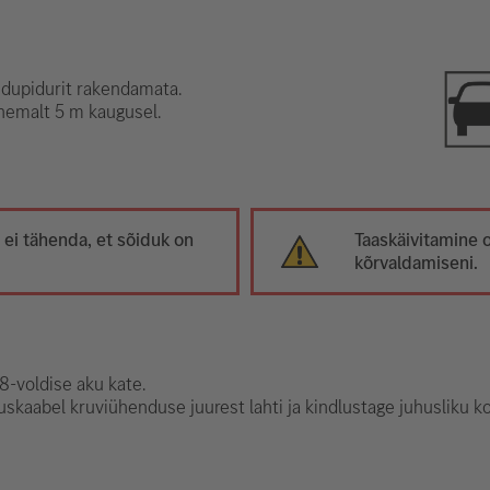
idupidurit rakendamata.
ähemalt 5 m kaugusel.
i tähenda, et sõiduk on
Taaskäivitamine 
kõrvaldamiseni.
-voldise aku kate.
skaabel kruviühenduse juurest lahti ja kindlustage juhusliku ko