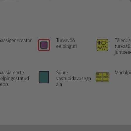
aasigeneraator
Turvavöö
Täienda
eelpinguti
turvas
juhtsea
aasiamort /
Suure
Madalp
elpingestatud
vastupidavusega
vedru
ala