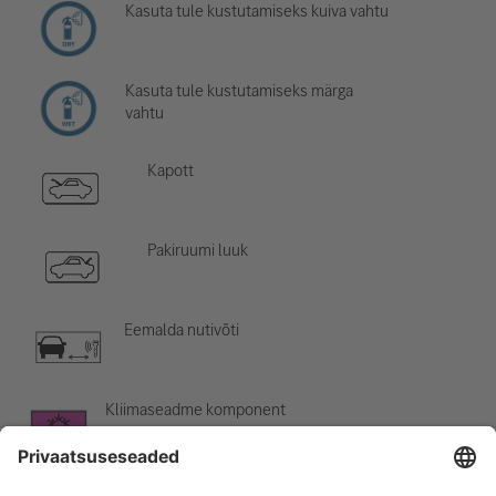
Kasuta tule kustutamiseks kuiva vahtu
Kasuta tule kustutamiseks märga
vahtu
Kapott
Pakiruumi luuk
Eemalda nutivõti
Kliimaseadme komponent
Hoiatus: madal temperatuur