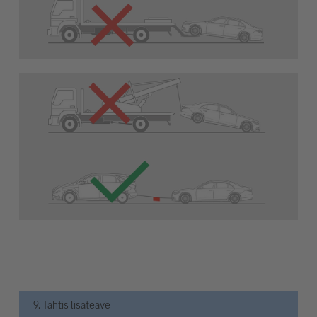
9. Tähtis lisateave