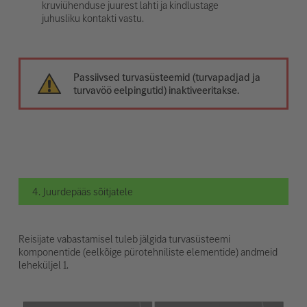
kruviühenduse juurest lahti ja kindlustage
juhusliku kontakti vastu.
Passiivsed turvasüsteemid (turvapadjad ja
turvavöö eelpingutid) inaktiveeritakse.
4. Juurdepääs sõitjatele
Reisijate vabastamisel tuleb jälgida turvasüsteemi
komponentide (eelkõige pürotehniliste elementide) andmeid
leheküljel 1.