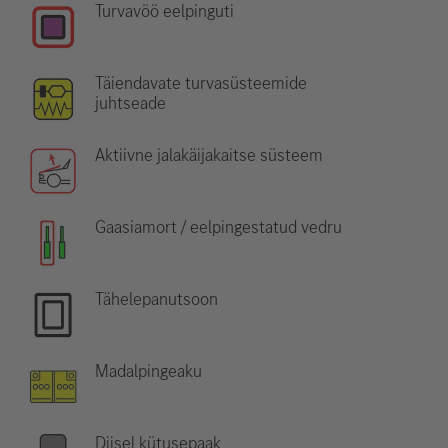
Turvavöö eelpinguti
Täiendavate turvasüsteemide
juhtseade
Aktiivne jalakäijakaitse süsteem
Gaasiamort / eelpingestatud vedru
Tähelepanutsoon
Madalpingeaku
Diisel kütusepaak