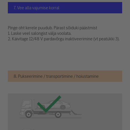
7. Vee alla vajumise korral
Pinge oht kerele puudub. Pärast sõiduki päästmist
1. Laske veel salongist välja voolata.
2. Käivitage 12/48 V pardavõrgu inaktiveerimine (vt peatükki 3).
8. Pukseerimine / transportimine / hoiustamine