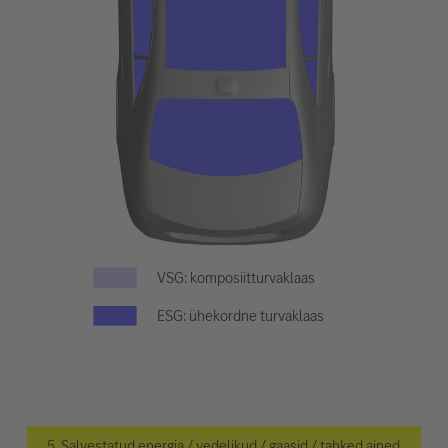
VSG: komposiitturvaklaas
ESG: ühekordne turvaklaas
5. Salvestatud energia / vedelikud / gaasid / tahked ained