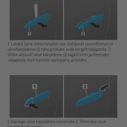
1. Lükake lame mittemetallist ese ülaltpoolt sissetõmmatud
uksekäepideme (1) taha ja lükake seda kergelt väljapoole. 2.
Võtke altpoolt ukse käepideme (1) tagant kinni ja tõmmake
väljapoole, kuni tunnete vastupanu, ja hoidke.
1. Vajutage ukse käepideme esiservale 2. Tõmmake ukse
käepidet väljapoole