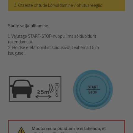
3. Otseste ohtude kõrvaldamine / ohutusreeglid
Süüte väljalülitamine.
1. Vajutage START-STOP-nuppu ilma sõidupidurit
rakendamata.
2. Hoidke elektroonilist sõidukivõtit vähemalt 5 m
kaugusel.
Mootorimüra puudumine ei tähenda, et