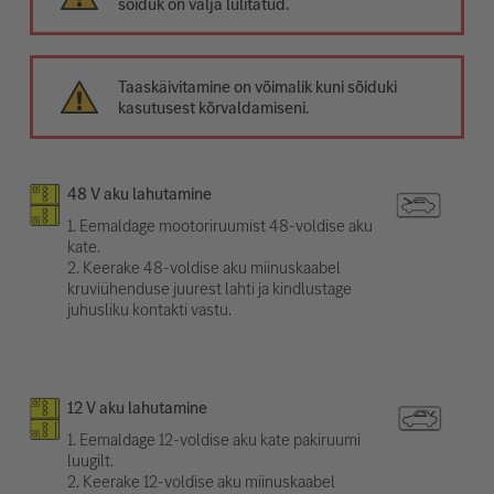
sõiduk on välja lülitatud.
Taaskäivitamine on võimalik kuni sõiduki
kasutusest kõrvaldamiseni.
48 V aku lahutamine
1. Eemaldage mootoriruumist 48-voldise aku
kate.
2. Keerake 48-voldise aku miinuskaabel
kruviühenduse juurest lahti ja kindlustage
juhusliku kontakti vastu.
12 V aku lahutamine
1. Eemaldage 12-voldise aku kate pakiruumi
luugilt.
2. Keerake 12-voldise aku miinuskaabel