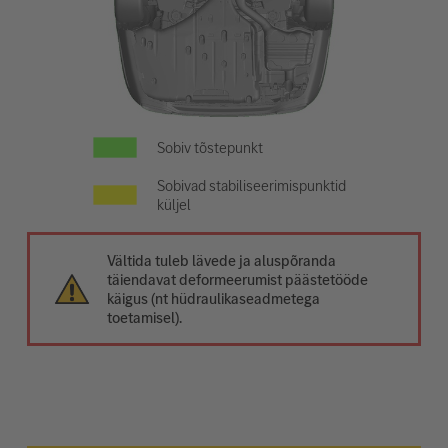
Sobiv tõstepunkt
Sobivad stabiliseerimispunktid
küljel
Vältida tuleb lävede ja aluspõranda
täiendavat deformeerumist päästetööde
käigus (nt hüdraulikaseadmetega
toetamisel).