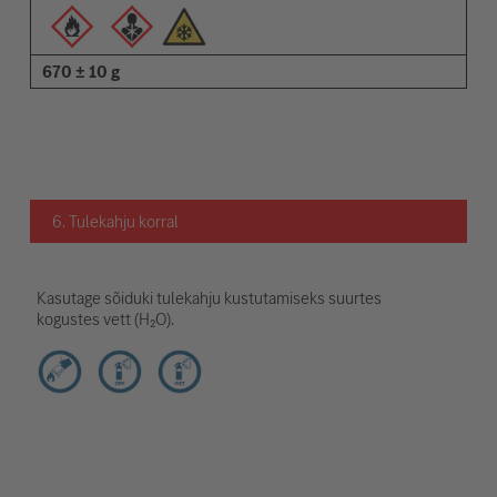
670 ± 10 g
6. Tulekahju korral
Kasutage sõiduki tulekahju kustutamiseks suurtes
kogustes vett (H₂O).