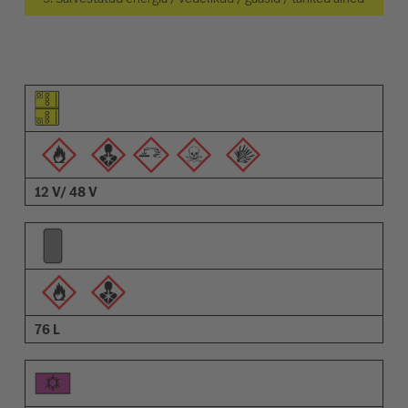
Osa pilt
Hoiatuste pilt
Kirjeldus
12 V/ 48 V
76 L