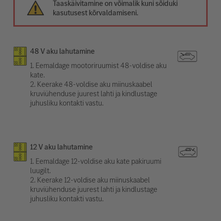
Taaskäivitamine on võimalik kuni sõiduki
kasutusest kõrvaldamiseni.
48 V aku lahutamine
1. Eemaldage mootoriruumist 48-voldise aku
kate.
2. Keerake 48-voldise aku miinuskaabel
kruviühenduse juurest lahti ja kindlustage
juhusliku kontakti vastu.
12 V aku lahutamine
1. Eemaldage 12-voldise aku kate pakiruumi
luugilt.
2. Keerake 12-voldise aku miinuskaabel
kruviühenduse juurest lahti ja kindlustage
juhusliku kontakti vastu.