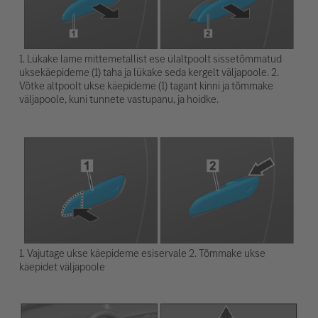
1. Lükake lame mittemetallist ese ülaltpoolt sissetõmmatud
uksekäepideme (1) taha ja lükake seda kergelt väljapoole. 2.
Võtke altpoolt ukse käepideme (1) tagant kinni ja tõmmake
väljapoole, kuni tunnete vastupanu, ja hoidke.
1. Vajutage ukse käepideme esiservale 2. Tõmmake ukse
käepidet väljapoole