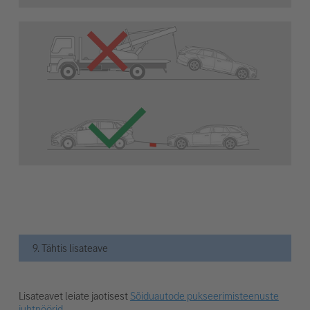
9. Tähtis lisateave
Lisateavet leiate jaotisest
Sõiduautode pukseerimisteenuste
juhtnöörid
.