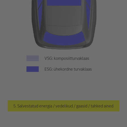
VSG: komposiitturvaklaas
ESG: ühekordne turvaklaas
5. Salvestatud energia / vedelikud / gaasid / tahked ained