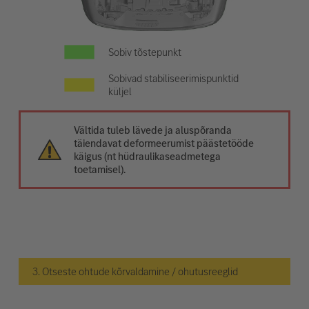
Sobiv tõstepunkt
Sobivad stabiliseerimispunktid
küljel
Vältida tuleb lävede ja aluspõranda
täiendavat deformeerumist päästetööde
käigus (nt hüdraulikaseadmetega
toetamisel).
3. Otseste ohtude kõrvaldamine / ohutusreeglid