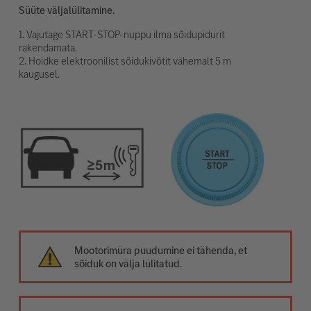
Süüte väljalülitamine.
1. Vajutage START-STOP-nuppu ilma sõidupidurit
rakendamata.
2. Hoidke elektroonilist sõidukivõtit vähemalt 5 m
kaugusel.
Mootorimüra puudumine ei tähenda, et
sõiduk on välja lülitatud.