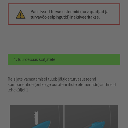
Passiivsed turvasüsteemid (turvapadjad ja
turvavöö eelpingutid) inaktiveeritakse.
4. Juurdepääs sõitjatele
Reisijate vabastamisel tuleb jälgida turvasüsteemi
komponentide (eelkõige pürotehniliste elementide) andmeid
leheküljel 1.