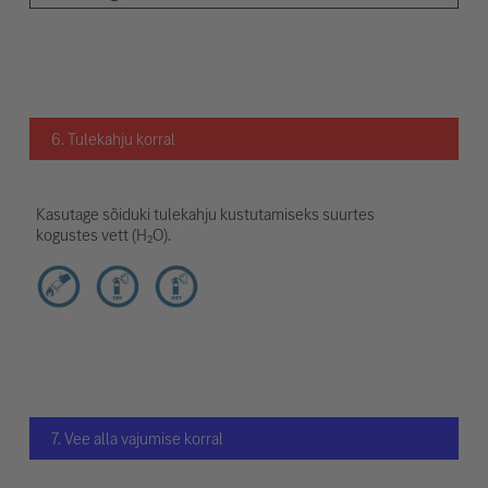
6. Tulekahju korral
Kasutage sõiduki tulekahju kustutamiseks suurtes
kogustes vett (H₂O).
7. Vee alla vajumise korral