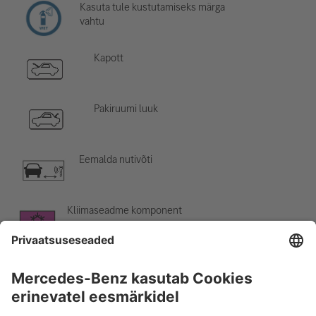
Kasuta tule kustutamiseks märga
vahtu
Kapott
Pakiruumi luuk
Eemalda nutivõti
Kliimaseadme komponent
Hoiatus: madal temperatuur