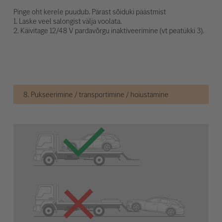
Pinge oht kerele puudub. Pärast sõiduki päästmist
1. Laske veel salongist välja voolata.
2. Käivitage 12/48 V pardavõrgu inaktiveerimine (vt peatükki 3).
8. Pukseerimine / transportimine / hoiustamine