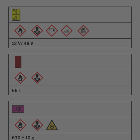
Osa pilt
Hoiatuste pilt
Kirjeldus
12 V/ 48 V
66 L
630 ± 10 g