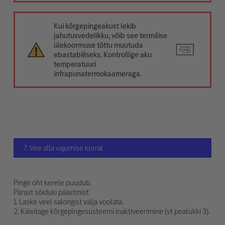
Kui kõrgepingeakust lekib
jahutusvedelikku, võib see termilise
ülekoormuse tõttu muutuda
ebastabiilseks. Kontrollige aku
temperatuuri
infrapunatermokaameraga.
7. Vee alla vajumise korral
Pinge oht kerele puudub.
Pärast sõiduki päästmist
1. Laske veel salongist välja voolata.
2. Käivitage kõrgepingesüsteemi inaktiveerimine (vt peatükki 3).