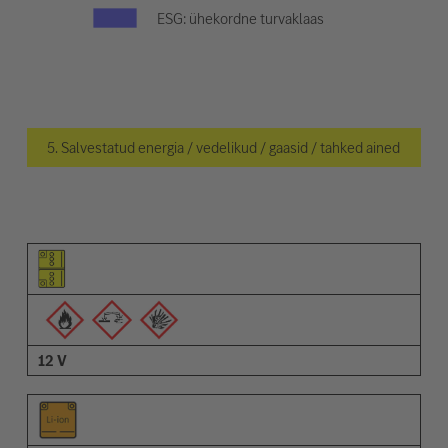
ESG: ühekordne turvaklaas
5. Salvestatud energia / vedelikud / gaasid / tahked ained
Osa pilt
Hoiatuste pilt
Kirjeldus
12 V