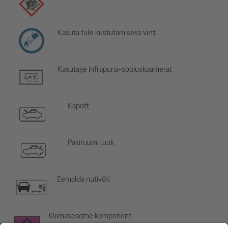
Kasuta tule kustutamiseks vett
Kasutage infrapuna-soojuskaamerat
Kapott
Pakiruumi luuk
Eemalda nutivõti
Kliimaseadme komponent