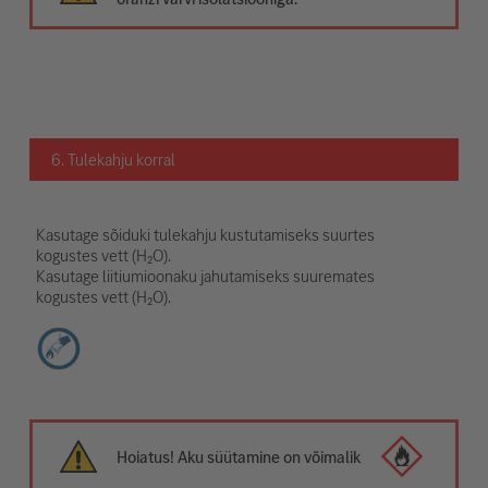
6. Tulekahju korral
Kasutage sõiduki tulekahju kustutamiseks suurtes
kogustes vett (H₂O).
Kasutage liitiumioonaku jahutamiseks suuremates
kogustes vett (H₂O).
Hoiatus! Aku süütamine on võimalik