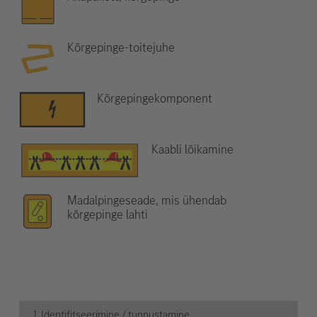
Kõrgepinge-toitejuhe
Kõrgepingekomponent
Kaabli lõikamine
Madalpingeseade, mis ühendab
kõrgepinge lahti
1. Identifitseerimine / tunnustamine