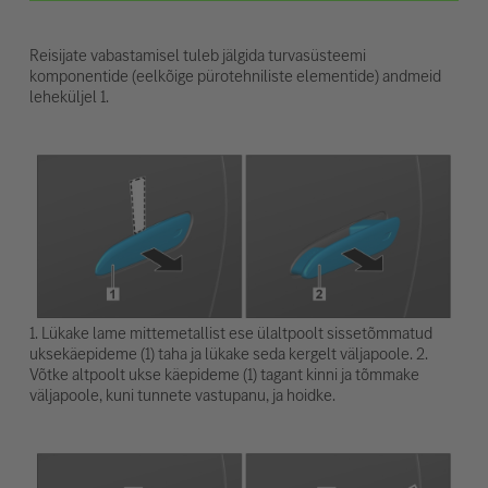
Reisijate vabastamisel tuleb jälgida turvasüsteemi
komponentide (eelkõige pürotehniliste elementide) andmeid
leheküljel 1.
1. Lükake lame mittemetallist ese ülaltpoolt sissetõmmatud
uksekäepideme (1) taha ja lükake seda kergelt väljapoole. 2.
Võtke altpoolt ukse käepideme (1) tagant kinni ja tõmmake
väljapoole, kuni tunnete vastupanu, ja hoidke.