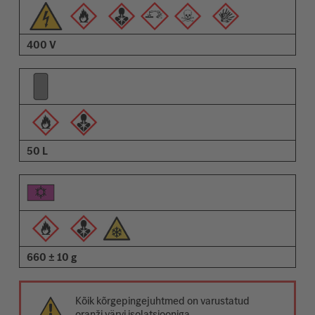
400 V
50 L
660 ± 10 g
Kõik kõrgepingejuhtmed on varustatud
oranži värvi isolatsiooniga.