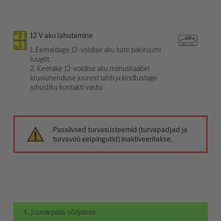
12 V aku lahutamine
1. Eemaldage 12-voldise aku kate pakiruumi
luugilt.
2. Keerake 12-voldise aku miinuskaabel
kruviühenduse juurest lahti ja kindlustage
juhusliku kontakti vastu.
Passiivsed turvasüsteemid (turvapadjad ja
turvavöö eelpingutid) inaktiveeritakse.
4. Juurdepääs sõitjatele