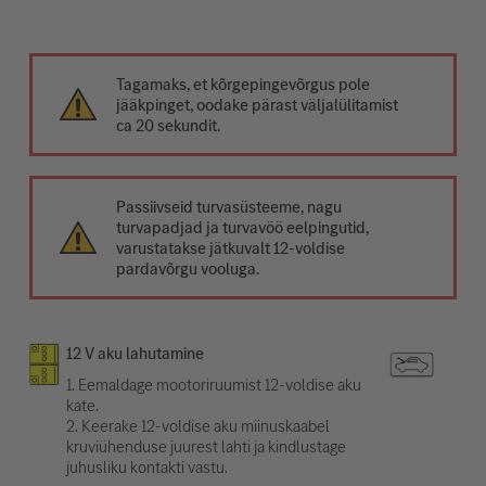
Tagamaks, et kõrgepingevõrgus pole
jääkpinget, oodake pärast väljalülitamist
ca 20 sekundit.
Passiivseid turvasüsteeme, nagu
turvapadjad ja turvavöö eelpingutid,
varustatakse jätkuvalt 12-voldise
pardavõrgu vooluga.
12 V aku lahutamine
1. Eemaldage mootoriruumist 12-voldise aku
kate.
2. Keerake 12-voldise aku miinuskaabel
kruviühenduse juurest lahti ja kindlustage
juhusliku kontakti vastu.