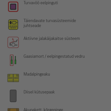
Turvavöö eelpinguti
Täiendavate turvasüsteemide
juhtseade
Aktiivne jalakäijakaitse süsteem
Gaasiamort / eelpingestatud vedru
Madalpingeaku
Diisel kütusepaak
Akupakett, kõrgepinge