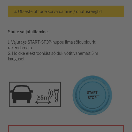
3. Otseste ohtude kõrvaldamine / ohutusreeglid
Süüte väljalülitamine.
1. Vajutage START-STOP-nuppu ilma sõidupidurit
rakendamata.
2. Hoidke elektroonilist sõidukivõtit vähemalt 5 m
kaugusel.