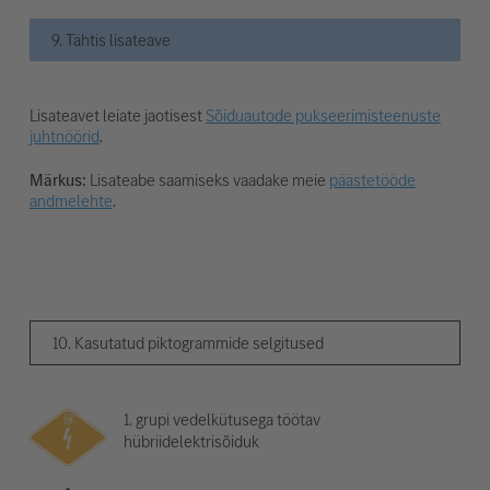
9. Tähtis lisateave
Lisateavet leiate jaotisest
Sõiduautode pukseerimisteenuste
juhtnöörid
.
Märkus:
Lisateabe saamiseks vaadake meie
päästetööde
andmelehte
.
10. Kasutatud piktogrammide selgitused
1. grupi vedelkütusega töötav
hübriidelektrisõiduk