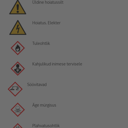
Üldine hoiatussilt
Hoiatus. Elekter
Tuleohtlik
Kahjulikud inimese tervisele
Söövitavad
Äge mürgisus
Plahvatusohtlik