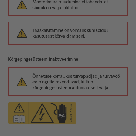
Mootorimüra puudumine ei tähenda, et
sõiduk on välja lülitatud.
Taaskäivitamine on võimalik kuni sõiduki
kasutusest kõrvaldamiseni.
Kõrgepingesüsteemi inaktiveerimine
Õnnetuse korral, kus turvapadjad ja turvavöö
eelpingutid rakenduvad, lülitub
kõrgepingesüsteem automaatselt välja.