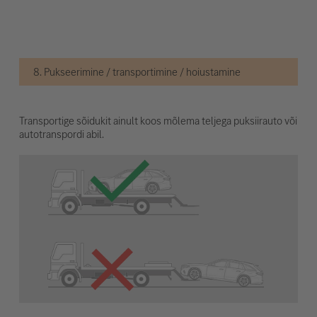
8. Pukseerimine / transportimine / hoiustamine
Transportige sõidukit ainult koos mõlema teljega puksiirauto või
autotranspordi abil.