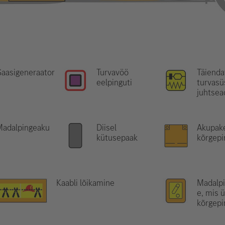
aasigeneraator
Turvavöö
Täienda
eelpinguti
turvas
juhtsea
Madalpingeaku
Diisel
Akupake
kütusepaak
kõrgepi
Kaabli lõikamine
Madalp
e, mis 
kõrgepi