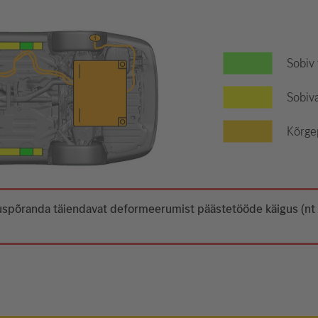
Sobiv
Sobiva
Kõrge
 aluspõranda täiendavat deformeerumist päästetööde käigus (n