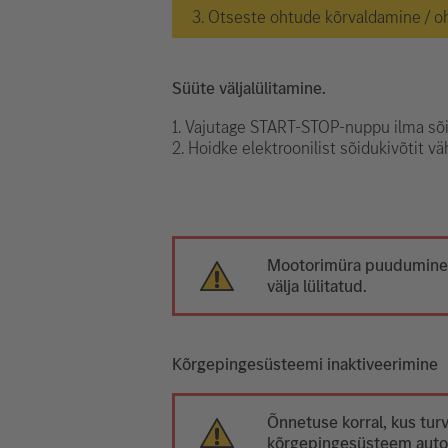
3. Otseste ohtude kõrvaldamine / o
Süüte väljalülitamine.
1. Vajutage START-STOP-nuppu ilma sõ
2. Hoidke elektroonilist sõidukivõtit v
Mootorimüra puudumine e
välja lülitatud.
Kõrgepingesüsteemi inaktiveerimine
Õnnetuse korral, kus tur
kõrgepingesüsteem autom