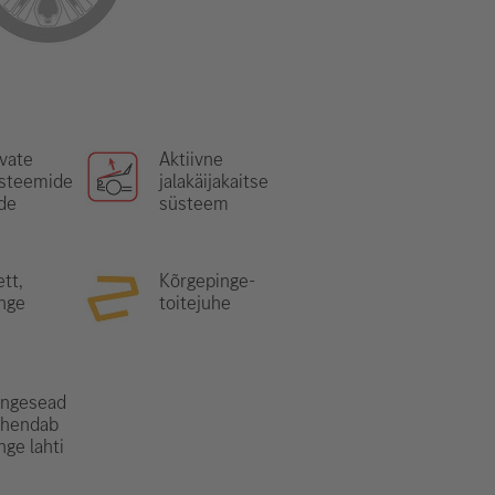
vate
Aktiivne
üsteemide
jalakäijakaitse
de
süsteem
tt,
Kõrgepinge-
nge
toitejuhe
ingesead
ühendab
nge lahti