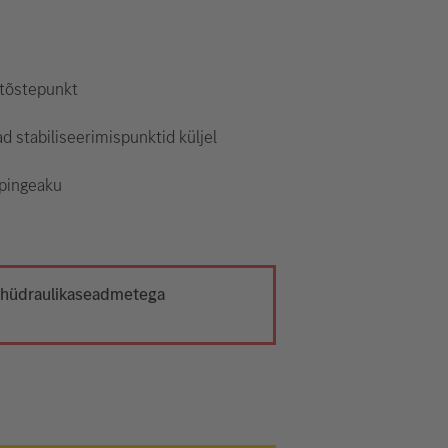
 tõstepunkt
d stabiliseerimispunktid küljel
pingeaku
t hüdraulikaseadmetega