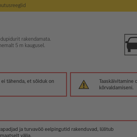
hutusreeglid
idupidurit rakendamata.
ähemalt 5 m kaugusel.
i tähenda, et sõiduk on
Taaskäivitamine 
kõrvaldamiseni.
vapadjad ja turvavöö eelpingutid rakenduvad, lülitub
aatselt välja.