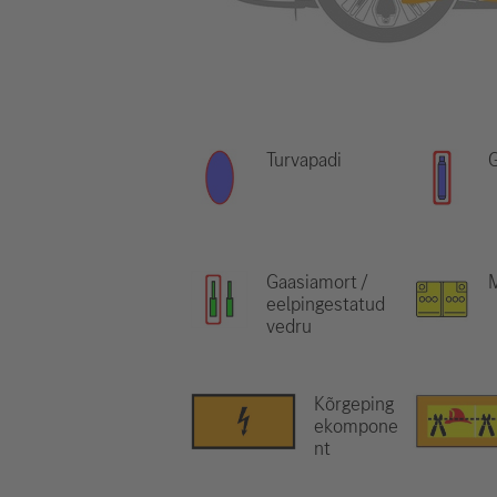
Turvapadi
G
Gaasiamort /
eelpingestatud
vedru
Kõrgeping
ekompone
nt