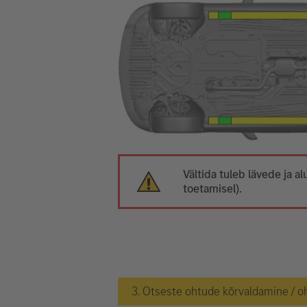
Vältida tuleb lävede ja
toetamisel).
3. Otseste ohtude kõrvaldamine / o