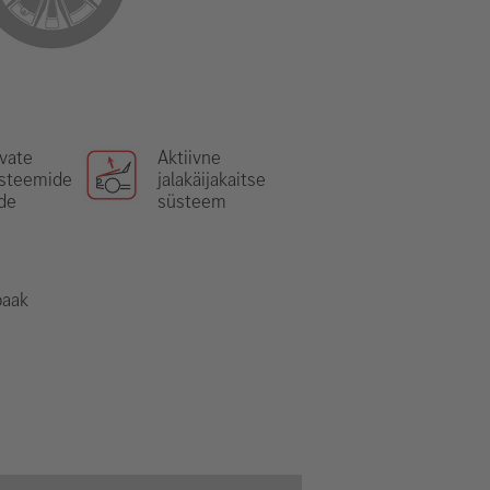
vate
Aktiivne
üsteemide
jalakäijakaitse
de
süsteem
paak