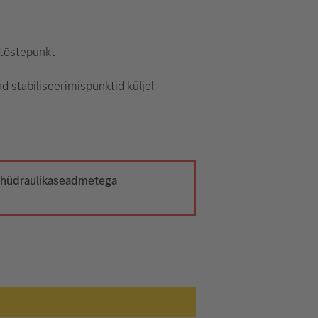
 tõstepunkt
d stabiliseerimispunktid küljel
t hüdraulikaseadmetega