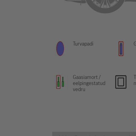
Turvapadi
G
Gaasiamort /
eelpingestatud
vedru