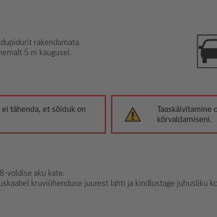
idupidurit rakendamata.
ähemalt 5 m kaugusel.
i tähenda, et sõiduk on
Taaskäivitamine 
kõrvaldamiseni.
-voldise aku kate.
skaabel kruviühenduse juurest lahti ja kindlustage juhusliku ko