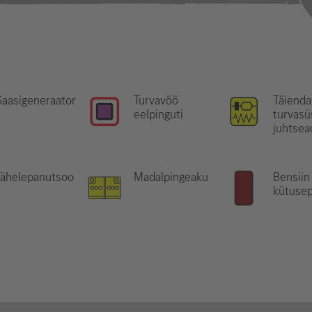
aasigeneraator
Turvavöö
Täienda
eelpinguti
turvas
juhtsea
Tähelepanutsoo
Madalpingeaku
Bensiin
n
kütuse