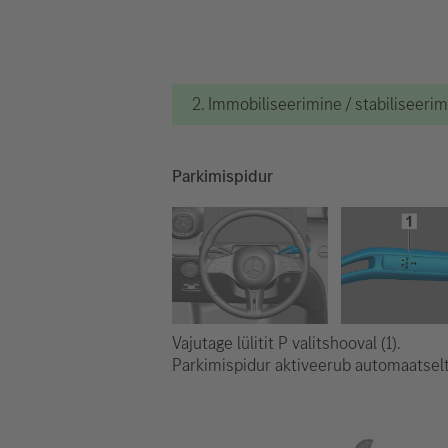
2. Immobiliseerimine / stabiliseeri
Parkimispidur
Vajutage lülitit P valitshooval (1).
Parkimispidur aktiveerub automaatselt