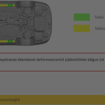
Sobiv
Sobiva
 aluspõranda täiendavat deformeerumist päästetööde käigus (n
hutusreeglid