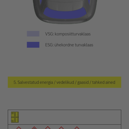
VSG: komposiitturvaklaas
ESG: ühekordne turvaklaas
5. Salvestatud energia / vedelikud / gaasid / tahked ained
Osa pilt
Hoiatuste pilt
Kirjeldus