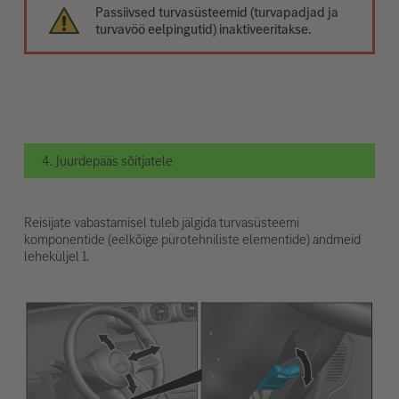
Passiivsed turvasüsteemid (turvapadjad ja
turvavöö eelpingutid) inaktiveeritakse.
4. Juurdepääs sõitjatele
Reisijate vabastamisel tuleb jälgida turvasüsteemi
komponentide (eelkõige pürotehniliste elementide) andmeid
leheküljel 1.