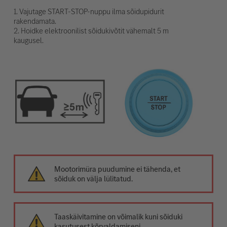
1. Vajutage START-STOP-nuppu ilma sõidupidurit
rakendamata.
2. Hoidke elektroonilist sõidukivõtit vähemalt 5 m
kaugusel.
Mootorimüra puudumine ei tähenda, et
sõiduk on välja lülitatud.
Taaskäivitamine on võimalik kuni sõiduki
kasutusest kõrvaldamiseni.