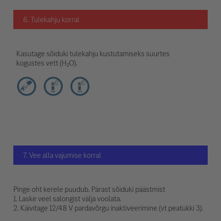
6. Tulekahju korral
Kasutage sõiduki tulekahju kustutamiseks suurtes
kogustes vett (H₂O).
7. Vee alla vajumise korral
Pinge oht kerele puudub. Pärast sõiduki päästmist
1. Laske veel salongist välja voolata.
2. Käivitage 12/48 V pardavõrgu inaktiveerimine (vt peatükki 3).