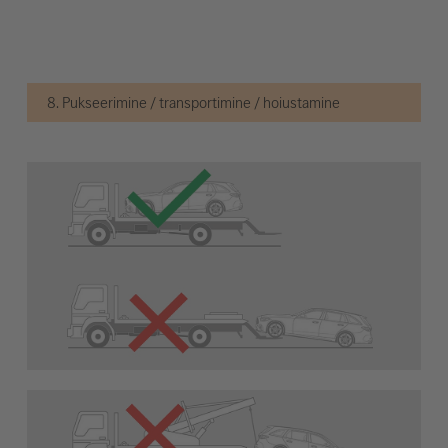
8. Pukseerimine / transportimine / hoiustamine