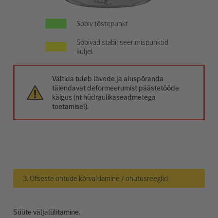
Sobiv tõstepunkt
Sobivad stabiliseerimispunktid
küljel
Vältida tuleb lävede ja aluspõranda
täiendavat deformeerumist päästetööde
käigus (nt hüdraulikaseadmetega
toetamisel).
3. Otseste ohtude kõrvaldamine / ohutusreeglid
Süüte väljalülitamine.