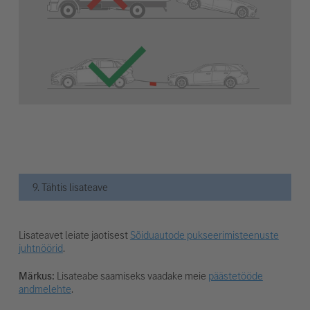
9. Tähtis lisateave
Lisateavet leiate jaotisest
Sõiduautode pukseerimisteenuste
juhtnöörid
.
Märkus:
Lisateabe saamiseks vaadake meie
päästetööde
andmelehte
.