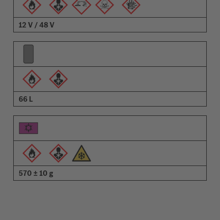
12 V / 48 V
66 L
570 ± 10 g