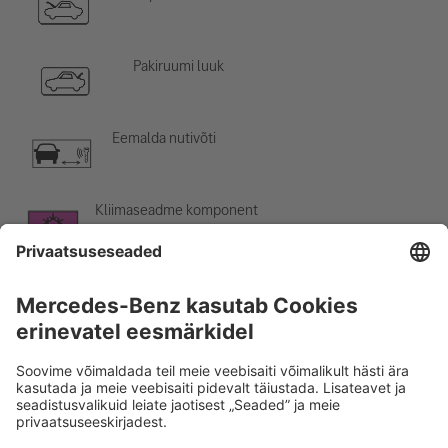
Pakiruumi luuk
Eemalda nutivõti
Kliimaseadme komponent
Hoiatus: madal temperatuur