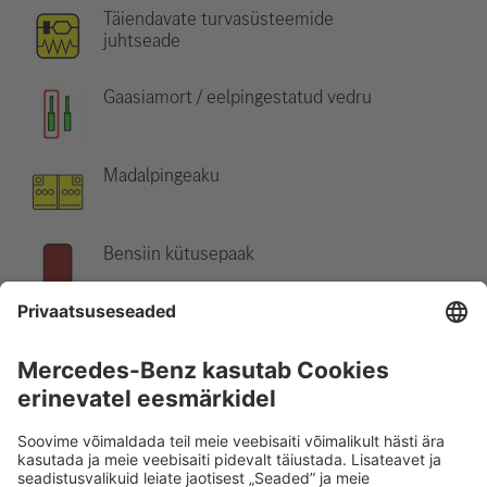
Täiendavate turvasüsteemide
juhtseade
Gaasiamort / eelpingestatud vedru
Madalpingeaku
Bensiin kütusepaak
Märkus:
Lisateabe saamiseks vaadake meie
päästetööde
andmelehte
.