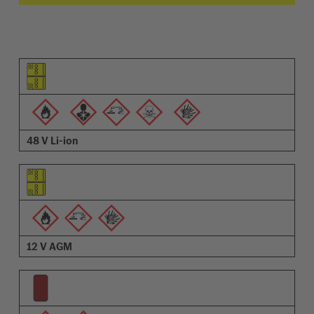
Osa pilt
Hoiatuste pilt
Kirjeldus
48 V Li-ion
12 V AGM