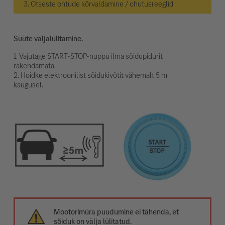
3. Otseste ohtude kõrvaldamine / ohutusreeglid
Süüte väljalülitamine.
1. Vajutage START-STOP-nuppu ilma sõidupidurit
rakendamata.
2. Hoidke elektroonilist sõidukivõtit vähemalt 5 m
kaugusel.
Mootorimüra puudumine ei tähenda, et
sõiduk on välja lülitatud.