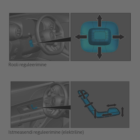
Rooli reguleerimine
Istmeasendi reguleerimine (elektriline)