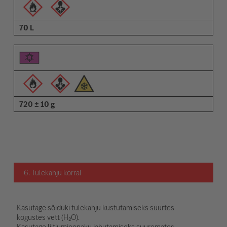
70 L
720 ± 10 g
6. Tulekahju korral
Kasutage sõiduki tulekahju kustutamiseks suurtes
kogustes vett (H₂O).
Kasutage liitiumioonaku jahutamiseks suuremates