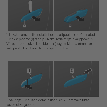
1. Lükake lame mittemetallist ese ülaltpoolt sissetõmmatud
uksekäepideme (1) taha ja lükake seda kergelt väljapoole. 2.
Võtke altpoolt ukse käepideme (1) tagant kinni ja tõmmake
väljapoole, kuni tunnete vastupanu, ja hoidke.
1. Vajutage ukse käepideme esiservale 2. Tõmmake ukse
käepidet väljapoole