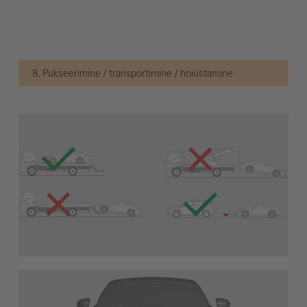
8. Pukseerimine / transportimine / hoiustamine