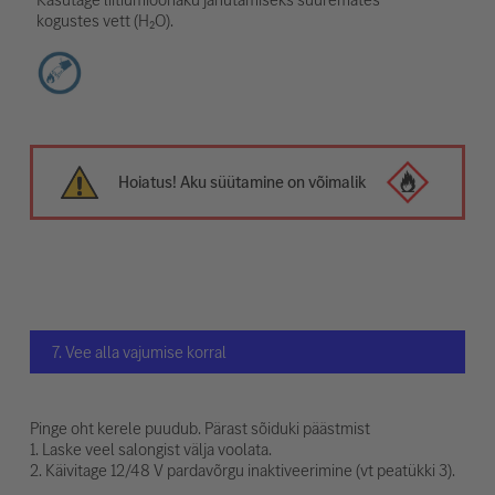
kogustes vett (H₂O).
Hoiatus! Aku süütamine on võimalik
7. Vee alla vajumise korral
Pinge oht kerele puudub. Pärast sõiduki päästmist
1. Laske veel salongist välja voolata.
2. Käivitage 12/48 V pardavõrgu inaktiveerimine (vt peatükki 3).