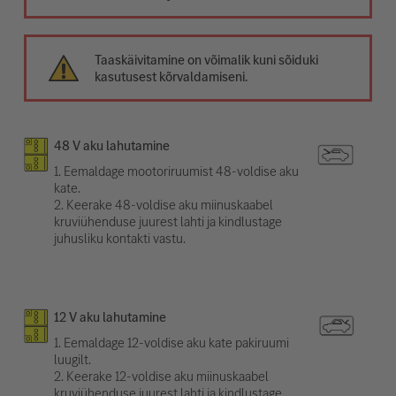
Taaskäivitamine on võimalik kuni sõiduki
kasutusest kõrvaldamiseni.
48 V aku lahutamine
1. Eemaldage mootoriruumist 48-voldise aku
kate.
2. Keerake 48-voldise aku miinuskaabel
kruviühenduse juurest lahti ja kindlustage
juhusliku kontakti vastu.
12 V aku lahutamine
1. Eemaldage 12-voldise aku kate pakiruumi
luugilt.
2. Keerake 12-voldise aku miinuskaabel
kruviühenduse juurest lahti ja kindlustage