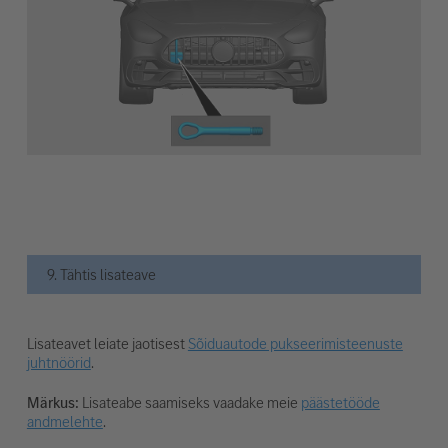
9. Tähtis lisateave
Lisateavet leiate jaotisest
Sõiduautode pukseerimisteenuste
juhtnöörid
.
Märkus:
Lisateabe saamiseks vaadake meie
päästetööde
andmelehte
.