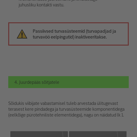
juhusliku kontakti vastu.
Passiivsed turvasüsteemid (turvapadjad ja
turvavöö eelpingutid) inaktiveeritakse.
4. Juurdepääs sõitjatele
Sõidukis viibijate vabastamisel tuleb arvestada ülitugevast
terasest kere pindadega ja turvasüsteemide komponentidega
(eelkõige pürotehniliste elementidega), nagu on näidatud lk 1.