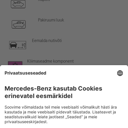
Pakiruumi luuk
Eemalda nutivõti
Kliimaseadme komponent
Hoiatus: madal temperatuur