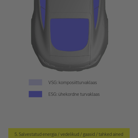
VSG: komposiitturvaklaas
ESG: ühekordne turvaklaas
5. Salvestatud energia / vedelikud / gaasid / tahked ained