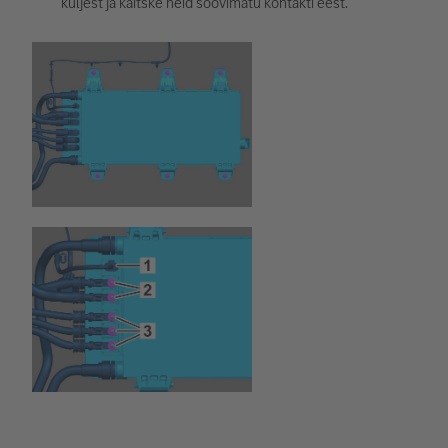
küljest ja kaitske neid soovimatu kontakti eest.