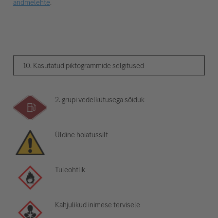
andmelehte
.
10. Kasutatud piktogrammide selgitused
2. grupi vedelkütusega sõiduk
Üldine hoiatussilt
Tuleohtlik
Kahjulikud inimese tervisele