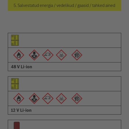
5. Salvestatud energia / vedelikud / gaasid / tahked ained
Osa pilt
Hoiatuste pilt
Kirjeldus
48 V Li-ion
12 V Li-ion