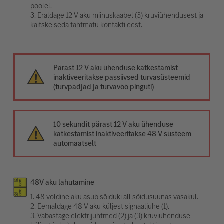
poolel.
3. Eraldage 12 V aku miinuskaabel (3) kruviühendusest ja
kaitske seda tahtmatu kontakti eest.
Pärast 12 V aku ühenduse katkestamist
inaktiveeritakse passiivsed turvasüsteemid
(turvpadjad ja turvavöö pinguti)
10 sekundit pärast 12 V aku ühenduse
katkestamist inaktiveeritakse 48 V süsteem
automaatselt
48V aku lahutamine
1. 48 voldine aku asub sõiduki all sõidusuunas vasakul.
2. Eemaldage 48 V aku küljest signaaljuhe (1).
3. Vabastage elektrijuhtmed (2) ja (3) kruviühenduse