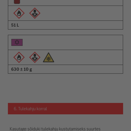
51 L
630 ± 10 g
6. Tulekahju korral
Kasutage sõiduki tulekahju kustutamiseks suurtes