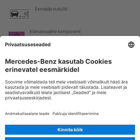
Eemalda nutivõti
Kliimaseadme komponent
Hoiatus: madal temperatuur
Rescue Card SÕIDUAUTO
Versioon 07/2026
01.3
ID-Nr.:
178.345
© 2026
Mercedes-Benz AG