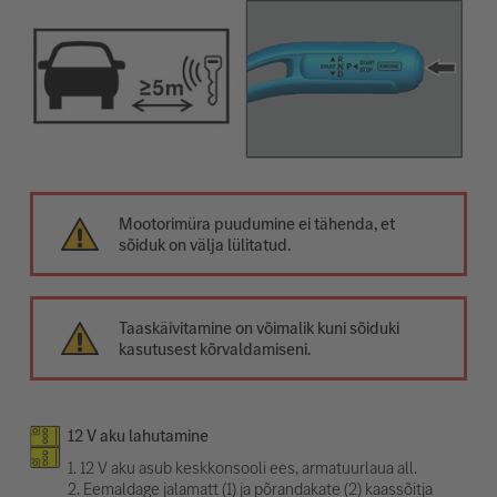
Mootorimüra puudumine ei tähenda, et
sõiduk on välja lülitatud.
Taaskäivitamine on võimalik kuni sõiduki
kasutusest kõrvaldamiseni.
12 V aku lahutamine
1. 12 V aku asub keskkonsooli ees, armatuurlaua all.
2. Eemaldage jalamatt (1) ja põrandakate (2) kaassõitja