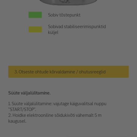
Sobiv tõstepunkt
Sobivad stabiliseerimispunktid
küljel
3. Otseste ohtude kõrvaldamine / ohutusreeglid
Süüte väljalülitamine.
1. Süüte väljalülitamine: vajutage käiguvalitsal nuppu
"START/STOP".
2. Hoidke elektrooniline sõidukivõti vähemalt 5 m
kaugusel.