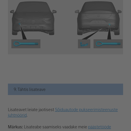
9. Tähtis lisateave
Lisateavet leiate jaotisest
Sõiduautode pukseerimisteenuste
juhtnöörid
.
Märkus:
Lisateabe saamiseks vaadake meie
päästetööde