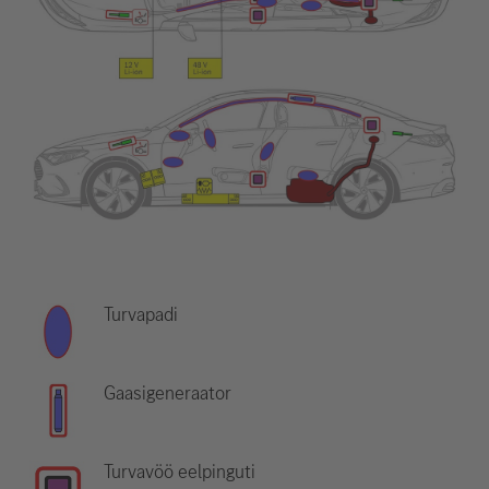
Turvapadi
Gaasigeneraator
Turvavöö eelpinguti