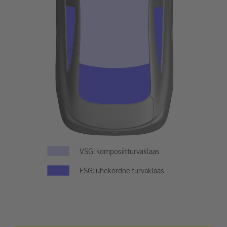
VSG: komposiitturvaklaas
ESG: ühekordne turvaklaas