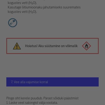
kogustes vett (H₂O).
Kasutage liitiumioonaku jahutamiseks suuremates
kogustes vett (H₂O).
Hoiatus! Aku süütamine on võimalik
7. Vee alla vajumise korral
Pinge oht kerele puudub. Pärast sõiduki päästmist
1. Laske veel salongist välja voolata.