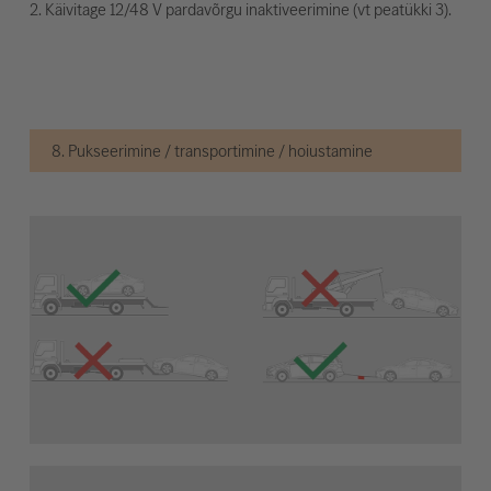
2. Käivitage 12/48 V pardavõrgu inaktiveerimine (vt peatükki 3).
8. Pukseerimine / transportimine / hoiustamine