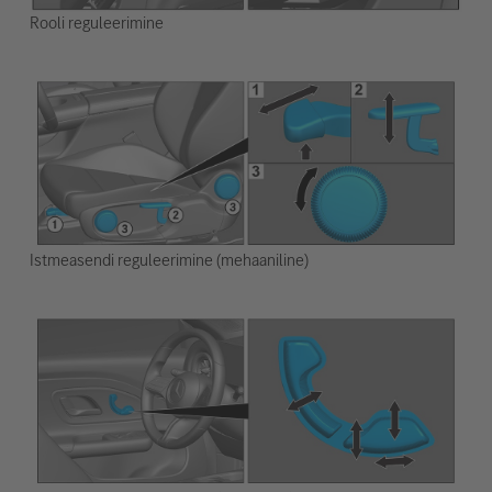
Rooli reguleerimine
Istmeasendi reguleerimine (mehaaniline)