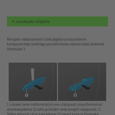
4. Juurdepääs sõitjatele
Reisijate vabastamisel tuleb jälgida turvasüsteemi
komponentide (eelkõige pürotehniliste elementide) andmeid
leheküljel 1.
1. Lükake lame mittemetallist ese ülaltpoolt sissetõmmatud
uksekäepideme (1) taha ja lükake seda kergelt väljapoole. 2.
Võtke altpoolt ukse käepideme (1) tagant kinni ja tõmmake