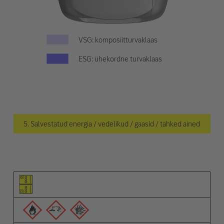
VSG: komposiitturvaklaas
ESG: ühekordne turvaklaas
5. Salvestatud energia / vedelikud / gaasid / tahked ained
Osa pilt
Hoiatuste pilt
Kirjeldus