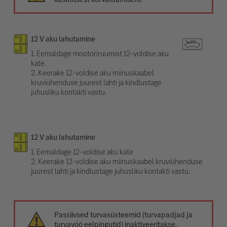
12 V aku lahutamine
1. Eemaldage mootoriruumist 12-voldise aku
kate.
2. Keerake 12-voldise aku miinuskaabel
kruviühenduse juurest lahti ja kindlustage
juhusliku kontakti vastu.
12 V aku lahutamine
1. Eemaldage 12-voldise aku kate
2. Keerake 12-voldise aku miinuskaabel kruviühenduse
juurest lahti ja kindlustage juhusliku kontakti vastu.
Passiivsed turvasüsteemid (turvapadjad ja
turvavöö eelpingutid) inaktiveeritakse.