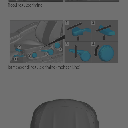
Rooli reguleerimine
Istmeasendi reguleerimine (mehaaniline)