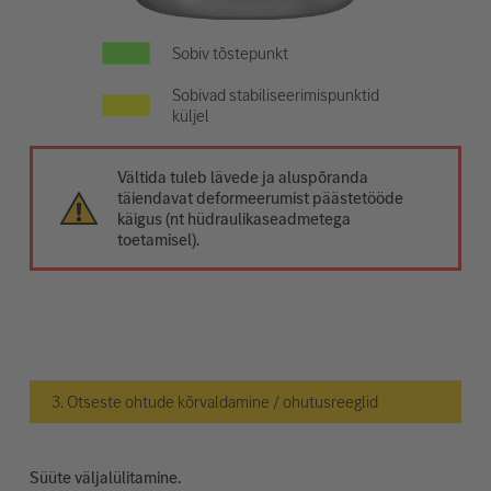
Sobiv tõstepunkt
Sobivad stabiliseerimispunktid
küljel
Vältida tuleb lävede ja aluspõranda
täiendavat deformeerumist päästetööde
käigus (nt hüdraulikaseadmetega
toetamisel).
3. Otseste ohtude kõrvaldamine / ohutusreeglid
Süüte väljalülitamine.