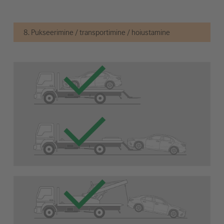
8. Pukseerimine / transportimine / hoiustamine