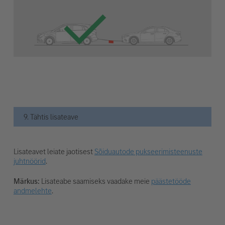
9. Tähtis lisateave
Lisateavet leiate jaotisest
Sõiduautode pukseerimisteenuste
juhtnöörid
.
Märkus:
Lisateabe saamiseks vaadake meie
päästetööde
andmelehte
.