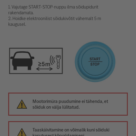
1. Vajutage START-STOP-nuppu ilma sõidupidurit
rakendamata.
2. Hoidke elektroonilist sõidukivõtit vähemalt 5 m
kaugusel.
Mootorimüra puudumine ei tähenda, et
sõiduk on välja lülitatud.
Taaskäivitamine on võimalik kuni sõiduki
kasutusest kõrvaldamiseni.