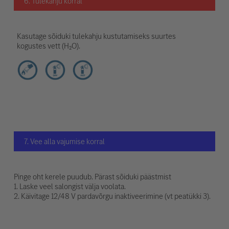
6. Tulekahju korral
Kasutage sõiduki tulekahju kustutamiseks suurtes
kogustes vett (H₂O).
7. Vee alla vajumise korral
Pinge oht kerele puudub. Pärast sõiduki päästmist
1. Laske veel salongist välja voolata.
2. Käivitage 12/48 V pardavõrgu inaktiveerimine (vt peatükki 3).