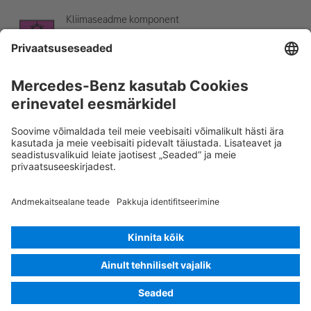
Kliimaseadme komponent
Hoiatus: madal temperatuur
Rescue Card SÕIDUAUTO
Versioon 07/2026
02.2
ID-Nr.:
177.114
© 2026
Mercedes-Benz AG
Pakkuja tähistus
Küpsiste seadistused
Küpsised
Andmekaitse
Õiguslik teave
Keele valimine