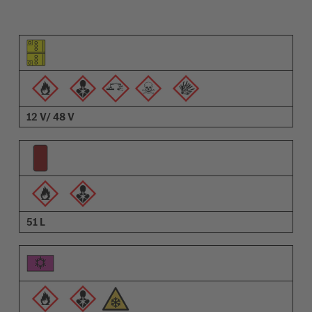
Osa pilt
Hoiatuste pilt
Kirjeldus
12 V/ 48 V
51 L