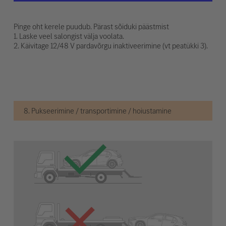
Pinge oht kerele puudub. Pärast sõiduki päästmist
1. Laske veel salongist välja voolata.
2. Käivitage 12/48 V pardavõrgu inaktiveerimine (vt peatükki 3).
8. Pukseerimine / transportimine / hoiustamine