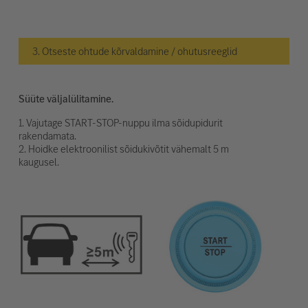
3. Otseste ohtude kõrvaldamine / ohutusreeglid
Süüte väljalülitamine.
1. Vajutage START-STOP-nuppu ilma sõidupidurit
rakendamata.
2. Hoidke elektroonilist sõidukivõtit vähemalt 5 m
kaugusel.