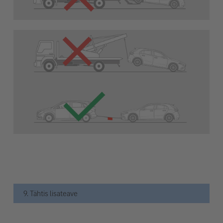
9. Tähtis lisateave