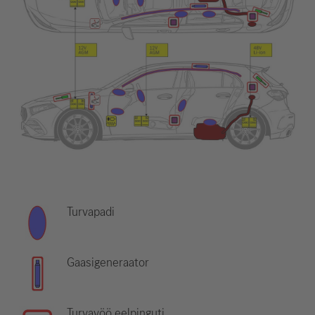
Turvapadi
Gaasigeneraator
Turvavöö eelpinguti