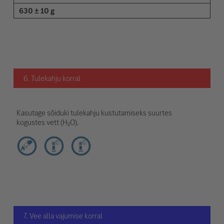
630 ± 10 g
6. Tulekahju korral
Kasutage sõiduki tulekahju kustutamiseks suurtes
kogustes vett (H₂O).
7. Vee alla vajumise korral