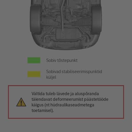
Sobiv tõstepunkt
Sobivad stabiliseerimispunktid
küljel
Vältida tuleb lävede ja aluspõranda
täiendavat deformeerumist päästetööde
käigus (nt hüdraulikaseadmetega
toetamisel).