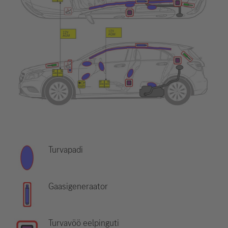
Turvapadi
Gaasigeneraator
Turvavöö eelpinguti