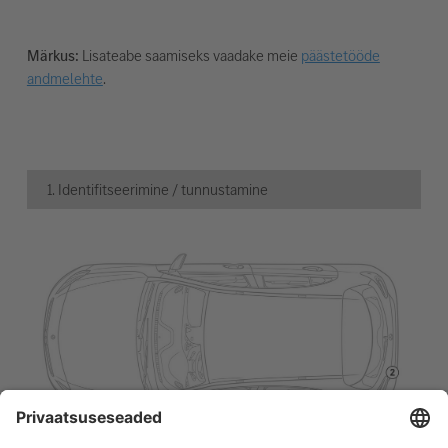
Märkus:
Lisateabe saamiseks vaadake meie
päästetööde
andmelehte
.
1. Identifitseerimine / tunnustamine