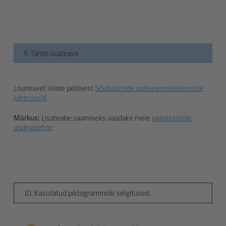
9. Tähtis lisateave
Lisateavet leiate jaotisest
Sõiduautode pukseerimisteenuste
juhtnöörid
.
Märkus:
Lisateabe saamiseks vaadake meie
päästetööde
andmelehte
.
10. Kasutatud piktogrammide selgitused