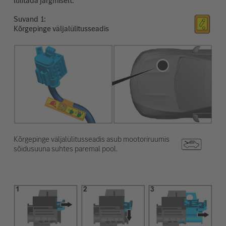
lülitada järgmiselt.
Suvand
Kõrgepinge väljalülitusseadis
Kõrgepinge väljalülitusseadis asub mootoriruumis
sõidusuuna suhtes paremal pool.