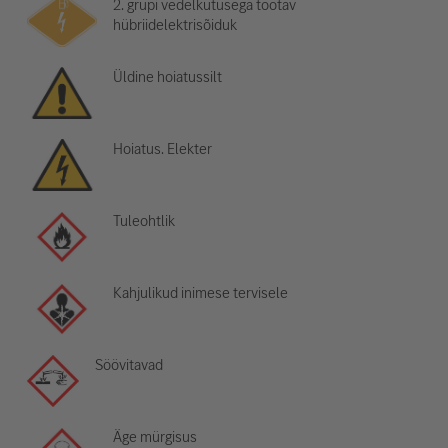
2. grupi vedelkütusega töötav
hübriidelektrisõiduk
Üldine hoiatussilt
Hoiatus. Elekter
Tuleohtlik
Kahjulikud inimese tervisele
Söövitavad
Äge mürgisus