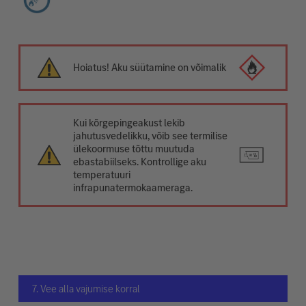
Hoiatus! Aku süütamine on võimalik
Kui kõrgepingeakust lekib
jahutusvedelikku, võib see termilise
ülekoormuse tõttu muutuda
ebastabiilseks. Kontrollige aku
temperatuuri
infrapunatermokaameraga.
7. Vee alla vajumise korral