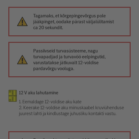
Tagamaks, et kõrgepingevõrgus pole
jääkpinget, oodake pärast väljalülitamist
ca 20 sekundit.
Passiivseid turvasüsteeme, nagu
turvapadjad ja turvavöö eelpingutid,
varustatakse jätkuvalt 12-voldise
pardavõrgu vooluga.
12 V aku lahutamine
1. Eemaldage 12-voldise aku kate
2. Keerake 12-voldise aku miinuskaabel kruviühenduse
juurest lahti ja kindlustage juhusliku kontakti vastu.