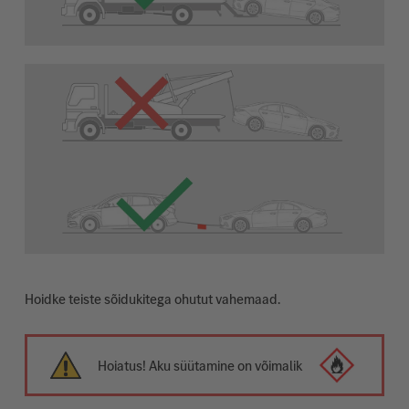
Hoidke teiste sõidukitega ohutut vahemaad.
Hoiatus! Aku süütamine on võimalik