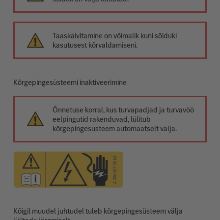
Taaskäivitamine on võimalik kuni sõiduki
kasutusest kõrvaldamiseni.
Kõrgepingesüsteemi inaktiveerimine
Õnnetuse korral, kus turvapadjad ja turvavöö
eelpingutid rakenduvad, lülitub
kõrgepingesüsteem automaatselt välja.
Kõigil muudel juhtudel tuleb kõrgepingesüsteem välja