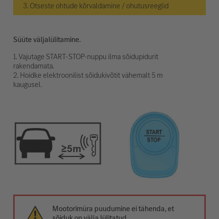
3. Otseste ohtude kõrvaldamine / ohutusreeglid
Süüte väljalülitamine.
1. Vajutage START-STOP-nuppu ilma sõidupidurit
rakendamata.
2. Hoidke elektroonilist sõidukivõtit vähemalt 5 m
kaugusel.
Mootorimüra puudumine ei tähenda, et
sõiduk on välja lülitatud.