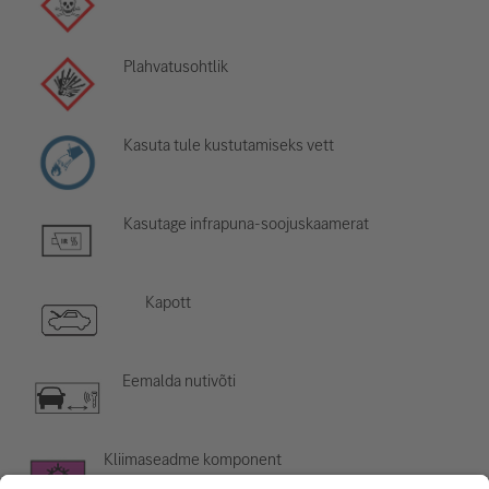
Plahvatusohtlik
Kasuta tule kustutamiseks vett
Kasutage infrapuna-soojuskaamerat
Kapott
Eemalda nutivõti
Kliimaseadme komponent