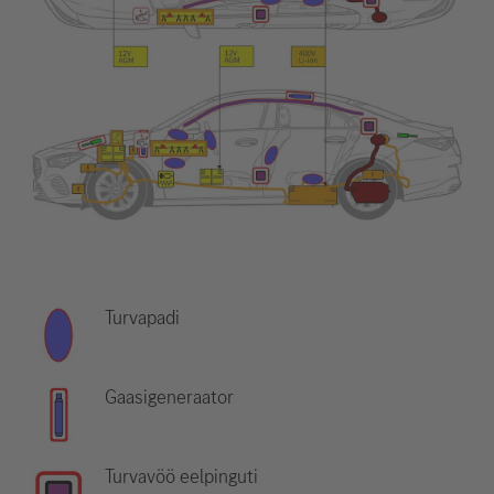
Turvapadi
Gaasigeneraator
Turvavöö eelpinguti