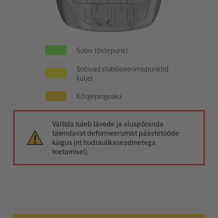
Sobiv tõstepunkt
Sobivad stabiliseerimispunktid
küljel
Kõrgepingeaku
Vältida tuleb lävede ja aluspõranda
täiendavat deformeerumist päästetööde
käigus (nt hüdraulikaseadmetega
toetamisel).