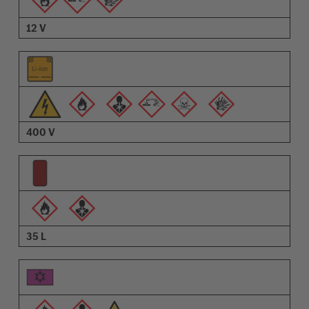
12 V
400 V
35 L