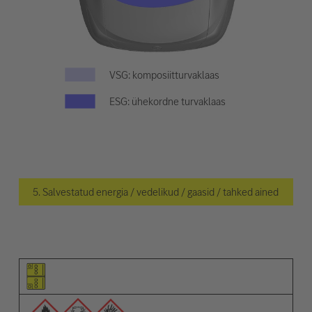
VSG: komposiitturvaklaas
ESG: ühekordne turvaklaas
5. Salvestatud energia / vedelikud / gaasid / tahked ained
Osa pilt
Hoiatuste pilt
Kirjeldus