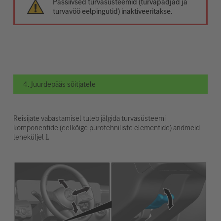
Passiivsed turvasüsteemid (turvapadjad ja
turvavöö eelpingutid) inaktiveeritakse.
4. Juurdepääs sõitjatele
Reisijate vabastamisel tuleb jälgida turvasüsteemi
komponentide (eelkõige pürotehniliste elementide) andmeid
leheküljel 1.