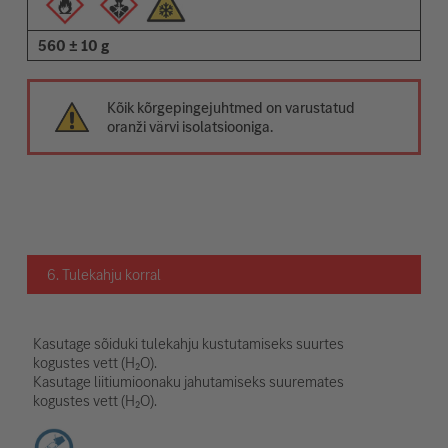
560 ± 10 g
Kõik kõrgepingejuhtmed on varustatud
oranži värvi isolatsiooniga.
6. Tulekahju korral
Kasutage sõiduki tulekahju kustutamiseks suurtes
kogustes vett (H₂O).
Kasutage liitiumioonaku jahutamiseks suuremates
kogustes vett (H₂O).