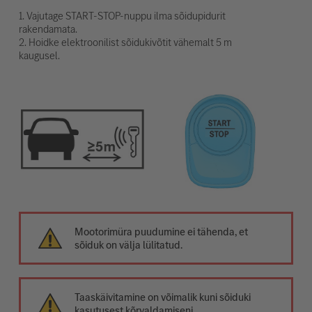
1. Vajutage START-STOP-nuppu ilma sõidupidurit
rakendamata.
2. Hoidke elektroonilist sõidukivõtit vähemalt 5 m
kaugusel.
Mootorimüra puudumine ei tähenda, et
sõiduk on välja lülitatud.
Taaskäivitamine on võimalik kuni sõiduki
kasutusest kõrvaldamiseni.