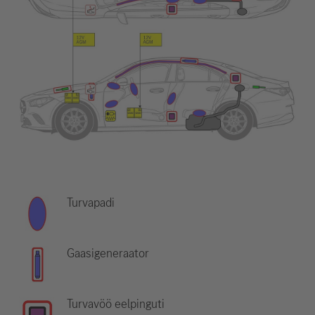
Turvapadi
Gaasigeneraator
Turvavöö eelpinguti