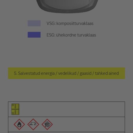
VSG: komposiitturvaklaas
ESG: ühekordne turvaklaas
5. Salvestatud energia / vedelikud / gaasid / tahked ained
Osa pilt
Hoiatuste pilt
Kirjeldus