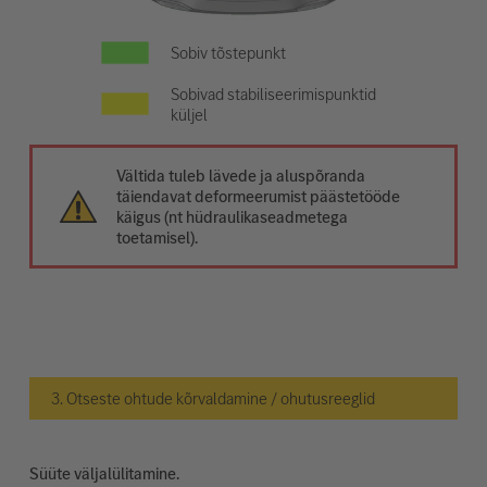
Sobiv tõstepunkt
Sobivad stabiliseerimispunktid
küljel
Vältida tuleb lävede ja aluspõranda
täiendavat deformeerumist päästetööde
käigus (nt hüdraulikaseadmetega
toetamisel).
3. Otseste ohtude kõrvaldamine / ohutusreeglid
Süüte väljalülitamine.