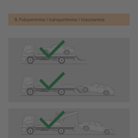
8. Pukseerimine / transportimine / hoiustamine