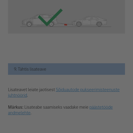
9. Tähtis lisateave
Lisateavet leiate jaotisest
Sõiduautode pukseerimisteenuste
juhtnöörid
.
Märkus:
Lisateabe saamiseks vaadake meie
päästetööde
andmelehte
.