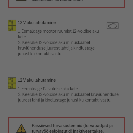
12 V aku lahutamine
1. Eemaldage mootoriruumist 12-voldise aku
kate.
2. Keerake 12-voldise aku miinuskaabel
kruviühenduse juurest lahti ja kindlustage
juhusliku kontakti vastu.
12 V aku lahutamine
1. Eemaldage 12-voldise aku kate
2. Keerake 12-voldise aku miinuskaabel kruviühenduse
juurest lahti ja kindlustage juhusliku kontakti vastu.
Passiivsed turvasüsteemid (turvapadjad ja
turvavöö eelpingutid) inaktiveeritakse.