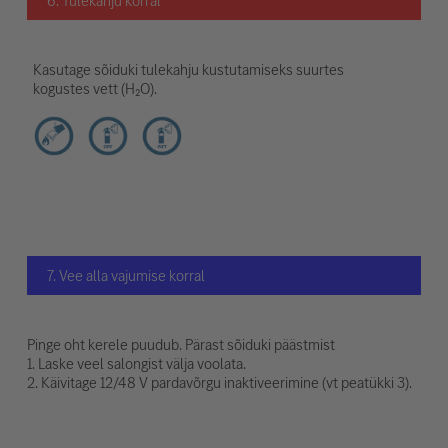
6. Tulekahju korral
Kasutage sõiduki tulekahju kustutamiseks suurtes
kogustes vett (H₂O).
7. Vee alla vajumise korral
Pinge oht kerele puudub. Pärast sõiduki päästmist
1. Laske veel salongist välja voolata.
2. Käivitage 12/48 V pardavõrgu inaktiveerimine (vt peatükki 3).