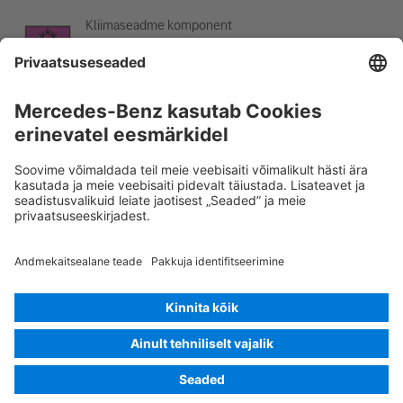
Kliimaseadme komponent
Hoiatus: madal temperatuur
Rescue Card SÕIDUAUTO
Versioon 07/2026
01.7
ID-Nr.:
118.310
© 2026
Mercedes-Benz AG
Pakkuja tähistus
Küpsiste seadistused
Küpsised
Andmekaitse
Õiguslik teave
Keele valimine