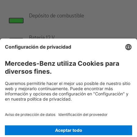
Depósito de combustible
Batería 12 V
Indicación:
Hay más información en nuestra
guía de rescate
.
Rescue Card None
Versión 07/2026
02.0
ID-Nr.: 437.437
© 2026
Mercedes-Benz AG