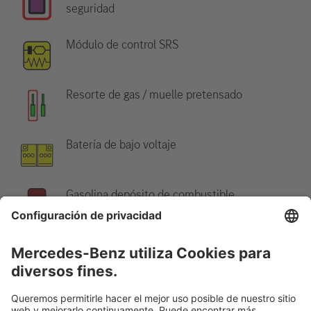
seguridad
Módulo de control SRS
Resorte de gas / muelle pretensado
Batería de bajo voltaje
Gasolina depósito de combustible
Indicación:
Hay más información en nuestra
guía de rescate
.