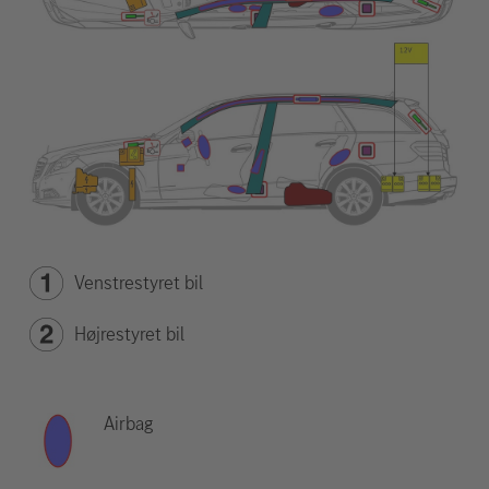
Venstrestyret bil
Højrestyret bil
Airbag