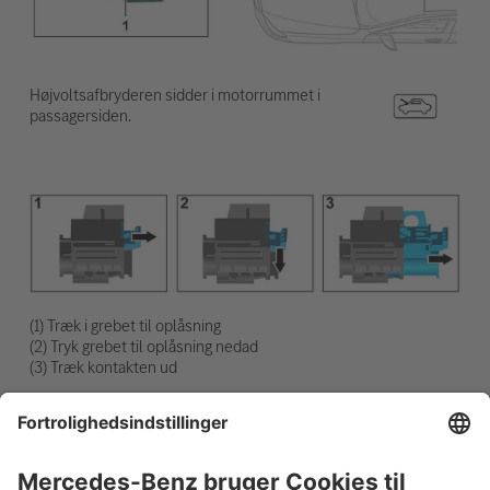
Højvoltsafbryderen sidder i motorrummet i
passagersiden.
(1) Træk i grebet til oplåsning
(2) Tryk grebet til oplåsning nedad
(3) Træk kontakten ud
Afbryd 12 V-batteriet
1. Fjern dækslet til 12-voltsbatterierne.
2. Løsn minuskablet på 12-voltsbatteriet ved