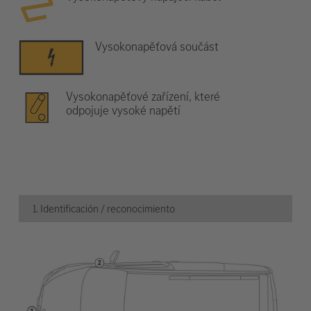
Vysokonapěťová součást
Vysokonapěťové zařízení, které
odpojuje vysoké napětí
1. Identificación / reconocimiento