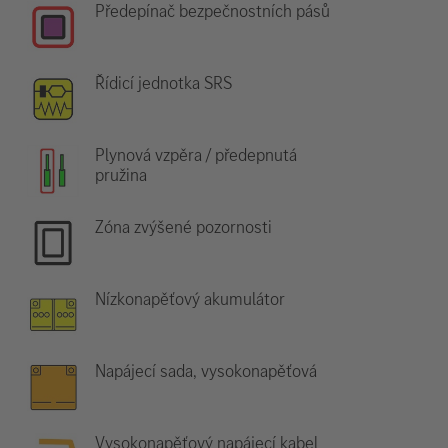
Předepínač bezpečnostních pásů
Řídicí jednotka SRS
Plynová vzpěra / předepnutá
pružina
Zóna zvýšené pozornosti
Nízkonapěťový akumulátor
Napájecí sada, vysokonapěťová
Vysokonapěťový napájecí kabel