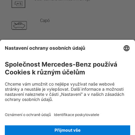
Capó
Alejar la llave inteligente
Acceso especial de
batería
Rescue Card Van
Verze 07/2026
02.5
ID-Nr.: 420.695